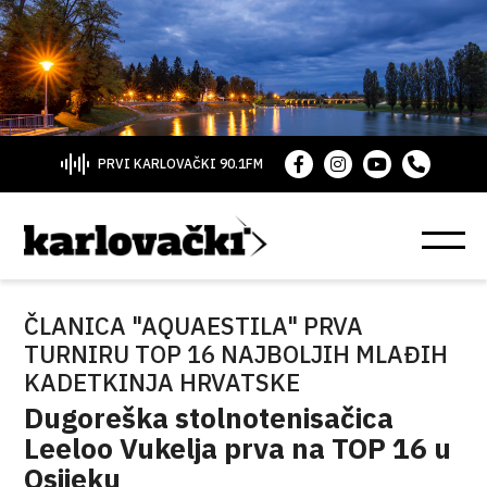
PRVI KARLOVAČKI 90.1FM
ČLANICA "AQUAESTILA" PRVA
TURNIRU TOP 16 NAJBOLJIH MLAĐIH
KADETKINJA HRVATSKE
Dugoreška stolnotenisačica
Leeloo Vukelja prva na TOP 16 u
Osijeku