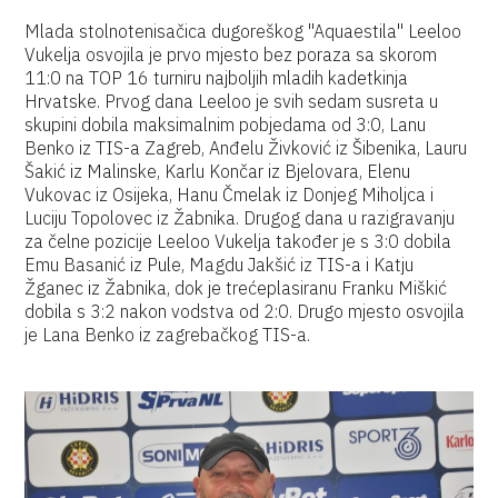
Mlada stolnotenisačica dugoreškog "Aquaestila" Leeloo
Vukelja osvojila je prvo mjesto bez poraza sa skorom
11:0 na TOP 16 turniru najboljih mladih kadetkinja
Hrvatske. Prvog dana Leeloo je svih sedam susreta u
skupini dobila maksimalnim pobjedama od 3:0, Lanu
Benko iz TIS-a Zagreb, Anđelu Živković iz Šibenika, Lauru
Šakić iz Malinske, Karlu Končar iz Bjelovara, Elenu
Vukovac iz Osijeka, Hanu Čmelak iz Donjeg Miholjca i
Luciju Topolovec iz Žabnika. Drugog dana u razigravanju
za čelne pozicije Leeloo Vukelja također je s 3:0 dobila
Emu Basanić iz Pule, Magdu Jakšić iz TIS-a i Katju
Žganec iz Žabnika, dok je trećeplasiranu Franku Miškić
dobila s 3:2 nakon vodstva od 2:0. Drugo mjesto osvojila
je Lana Benko iz zagrebačkog TIS-a.