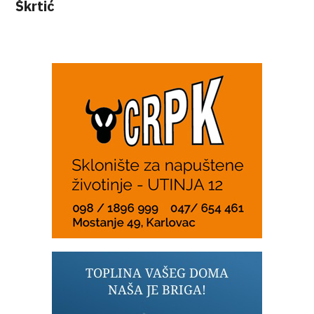
Škrtić