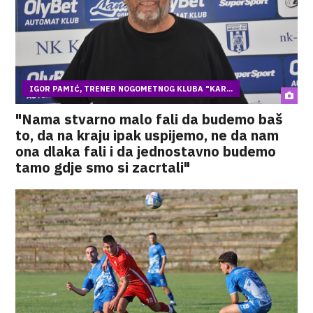
IGOR PAMIĆ, TRENER NOGOMETNOG KLUBA "KAR...
"Nama stvarno malo fali da budemo baš
to, da na kraju ipak uspijemo, ne da nam
ona dlaka fali i da jednostavno budemo
tamo gdje smo si zacrtali"