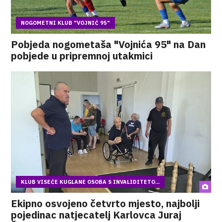
NOGOMETNI KLUB "VOJNIĆ 95"
Pobjeda nogometaša "Vojnića 95" na Dan
pobjede u pripremnoj utakmici
KLUB VISEĆE KUGLANE OSOBA S INVALIDITETO...
Ekipno osvojeno četvrto mjesto, najbolji
pojedinac natjecatelj Karlovca Juraj