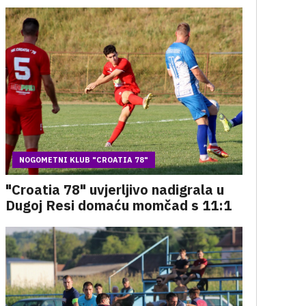
NOGOMETNI KLUB "CROATIA 78"
"Croatia 78" uvjerljivo nadigrala u
Dugoj Resi domaću momčad s 11:1