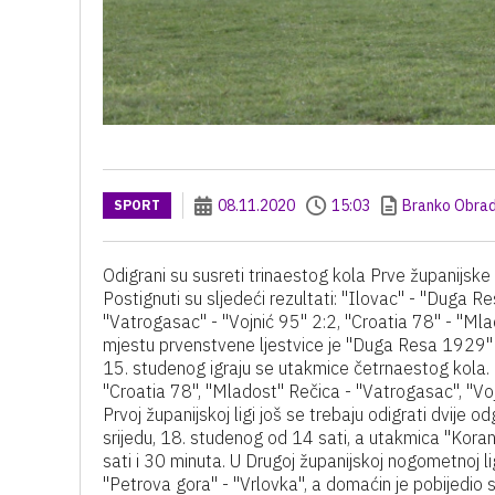
08.11.2020
15:03
Branko Obrad
SPORT
Odigrani su susreti trinaestog kola Prve županij
Postignuti su sljedeći rezultati: "Ilovac" - "Duga 
"Vatrogasac" - "Vojnić 95" 2:2, "Croatia 78" - "Mlad
mjestu prvenstvene ljestvice je "Duga Resa 1929" 
15. studenog igraju se utakmice četrnaestog kola. O
"Croatia 78", "Mladost" Rečica - "Vatrogasac", "Vo
Prvoj županijskoj ligi još se trebaju odigrati dvije
srijedu, 18. studenog od 14 sati, a utakmica "Koran
sati i 30 minuta. U Drugoj županijskoj nogometnoj 
"Petrova gora" - "Vrlovka", a domaćin je pobijedio