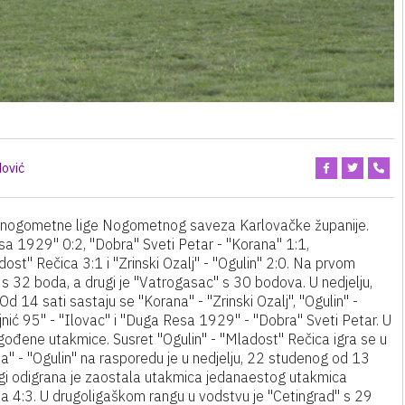
ović
ske nogometne lige Nogometnog saveza Karlovačke županije.
Resa 1929" 0:2, "Dobra" Sveti Petar - "Korana" 1:1,
ost" Rečica 3:1 i "Zrinski Ozalj" - "Ogulin" 2:0. Na prvom
s 32 boda, a drugi je "Vatrogasac" s 30 bodova. U nedjelju,
d 14 sati sastaju se "Korana" - "Zrinski Ozalj", "Ogulin" -
jnić 95" - "Ilovac" i "Duga Resa 1929" - "Dobra" Sveti Petar. U
 odgođene utakmice. Susret "Ogulin" - "Mladost" Rečica igra se u
a" - "Ogulin" na rasporedu je u nedjelju, 22 studenog od 13
ligi odigrana je zaostala utakmica jedanaestog utakmica
 sa 4:3. U drugoligaškom rangu u vodstvu je "Cetingrad" s 29