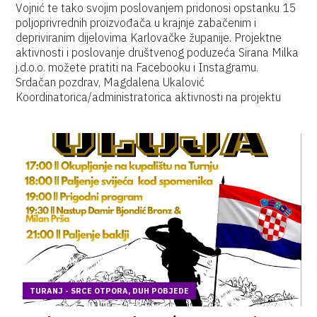
Vojnić te tako svojim poslovanjem pridonosi opstanku 15
poljoprivrednih proizvođača u krajnje zabačenim i
depriviranim dijelovima Karlovačke županije. Projektne
aktivnosti i poslovanje društvenog poduzeća Sirana Milka
j.d.o.o. možete pratiti na Facebooku i Instagramu.
Srdačan pozdrav, Magdalena Ukalović
Koordinatorica/administratorica aktivnosti na projektu
TURANJ - SRCE OTPORA, DUH POBJEDE