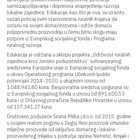
samozapošljavanja i doprinosa unaprjeđenju razvoja
lokalne zajednice. Edukacije, kao što je ova, su izrazito
važan poticaj svim stanovnicima ruralnih krajeva da
ostanu na svojim domaćinstvima i održe domaću
poljoprivrednu proizvodnju u čemu bitnu ulogu imaju
potpore iz Europskog socijalnog fonda i Programa
ruralnog razvoja.
Edukacija je održana u sklopu projekta „Održivost ruralnih
zajednica kroz žensko poduzetništvo“ sufinanciranog
sredstvima Europske unije iz Europskog socijalnog fonda
u okviru Operativnog programa Učinkoviti ljudski
potencijali 2014.-2020. u ukupnom iznosu od
1.048.941,80 kuna. Bespovratna sredstva osigurana su
iz Europskog socijalnog fonda u iznosu od 891.600,53
kuna i iz Državnog proračuna Republike Hrvatske u iznosu
od 157.341,27 kuna.
Društveno poduzeće Sirana Milka j.d.o.o. od 2015. godine
u svojem malom pogonu u Dugoj Resi proizvodi vrhunske
mliječne proizvode od isključivo domaćeg i lokalno
proizvedenog mlijeka s područja općina Netretić, Krnjak i