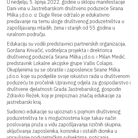
U nedjelju, 5. lipnja 2022. godine u sklopu manifestacije
Dani vina u Jastrebarskom društveno poduzeće Sirana
Milka j.d.o.o. iz Duge Rese održalo je edukativno
predavanje na temu uloge društvenog poduzetništva u
zapošljavanju mladih, žena i starijih od 55 godina u
ruralnom području.
Edukaciju su vodili predstavnici partnerskih organizacija,
Gordana Krivačić, voditeljica projekta i direktorica
društvenog poduzeća Sirana Milka j.d.o.o. i Milan Medić,
predstavnik Lokalne akcijske grupe Vallis Colapis.
Okupljenima su se obratile i zaposlenice Sirane Milka
j.d.o.o. koje su podijelile svoje iskustvo rada u društvenom
poduzeću te pročelnik Upravnog odjela za gospodarstvo i
društvene djelatnosti Grada Jastrebarskog, gospodin
Zdravko Režek, koji je prepoznao značaj edukacije za
jastrebarski kraj.
Sudionici edukacije su upoznati s pojmom društvenog
poduzetništva te s mogućnostima koje takav način
poslovanja pruža u vidu zapošljavanja rizičnih skupina,
uključivanja zaposlenika, korisnika i ostalih dionika u
upravljanje poduzetničkim subjektima, poticanja