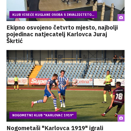
KLUB VISEĆE KUGLANE OSOBA S INVALIDITETO...
Ekipno osvojeno četvrto mjesto, najbolji
pojedinac natjecatelj Karlovca Juraj
Škrtić
NOGOMETNI KLUB "KARLOVAC 1919"
Nogometaši "Karlovca 1919" igrali