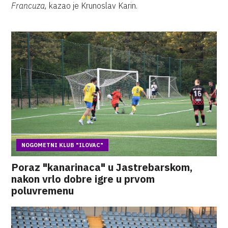
Francuza,
kazao je Krunoslav Karin.
NOGOMETNI KLUB "ILOVAC"
Poraz "kanarinaca" u Jastrebarskom,
nakon vrlo dobre igre u prvom
poluvremenu