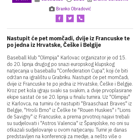
Branko Obradović
Nastupit će pet momčadi, dvije iz Francuske te
po jedna iz Hrvatske, Češke i Belgije
Baseball klub "Olimpija" Karlovac organizator je od 15.
do 20. lipnja drugog po snazi europskog klupskog
natjecanja u baseballu "Confederation Cupa", koji će biti
održan na igralištu u Grabriku. Nastupit će pet momčadi,
dvije iz Francuske te po jedna iz Hrvatske, Češke i Belgije.
Kroz pet kola igraju svaki sa svakim, a dvije prvoplasirane
ekipe sastat će se 20. lipnja u finalu turnira. Uz "Olimpiju"
iz Karlovca, na turniru će nastupiti "Braaschaat Braves" iz
Belgije, "Hroši Brno" iz Češke te "Rouen Huskies" i "Lions
de Savigny" iz Francuske, a prema prvotnoj najavi trebali
su sudjelovati i "Astros Valencia" iz Španjolske, no oni su
otkazali sudjelovanje u ovom natjecanju. Turnir je danas
predstavljen na konferenciji za medije, a nešto više o