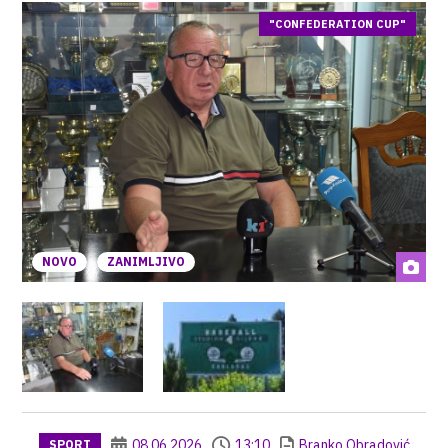
"CONFEDERATION CUP"
NOVO
ZANIMLJIVO
08.06.2026
13:10
Branko Obradović
SPORT