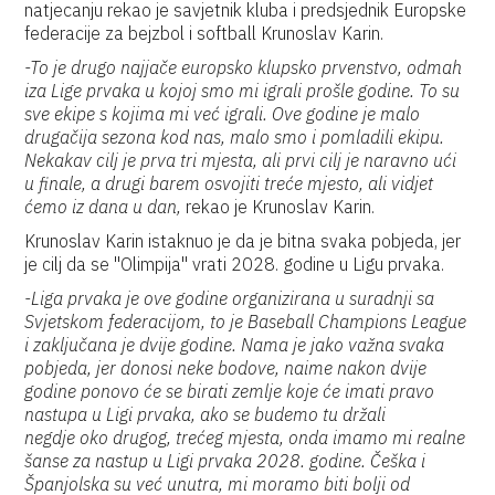
natjecanju rekao je savjetnik kluba i predsjednik Europske
federacije za bejzbol i softball Krunoslav Karin.
-To je drugo najjače europsko klupsko prvenstvo, odmah
iza Lige prvaka u kojoj smo mi igrali prošle godine. To su
sve ekipe s kojima mi već igrali. Ove godine je malo
drugačija sezona kod nas, malo smo i pomladili ekipu.
Nekakav cilj je prva tri mjesta, ali prvi cilj je naravno ući
u finale, a drugi barem osvojiti treće mjesto, ali vidjet
ćemo iz dana u dan,
rekao je Krunoslav Karin.
Krunoslav Karin istaknuo je da je bitna svaka pobjeda, jer
je cilj da se "Olimpija" vrati 2028. godine u Ligu prvaka.
-Liga prvaka je ove godine organizirana u suradnji sa
Svjetskom federacijom, to je Baseball Champions League
i zaključana je dvije godine. Nama je jako važna svaka
pobjeda, jer donosi neke bodove, naime nakon dvije
godine ponovo će se birati zemlje koje će imati pravo
nastupa u Ligi prvaka, ako se budemo tu držali
negdje oko drugog, trećeg mjesta, onda imamo mi realne
šanse za nastup u Ligi prvaka 2028. godine. Češka i
Španjolska su već unutra, mi moramo biti bolji od