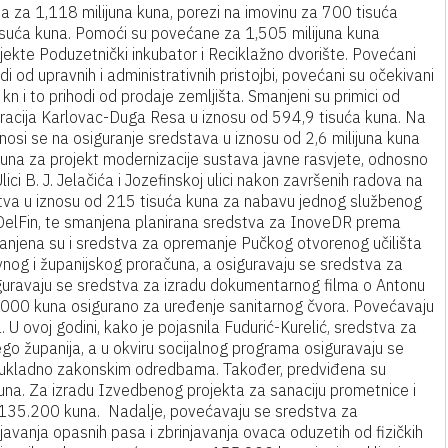
 za 1,118 milijuna kuna, porezi na imovinu za 700 tisuća
tisuća kuna. Pomoći su povećane za 1,505 milijuna kuna
ekte Poduzetnički inkubator i Reciklažno dvorište. Povećani
 od upravnih i administrativnih pristojbi, povećani su očekivani
n i to prihodi od prodaje zemljišta. Smanjeni su primici od
eracija Karlovac-Duga Resa u iznosu od 594,9 tisuća kuna. Na
osi se na osiguranje sredstava u iznosu od 2,6 milijuna kuna
kuna za projekt modernizacije sustava javne rasvjete, odnosno
ici B. J. Jelačića i Jozefinskoj ulici nakon završenih radova na
stva u iznosu od 215 tisuća kuna za nabavu jednog službenog
t DelFin, te smanjena planirana sredstva za InoveDR prema
Smanjena su i sredstva za opremanje Pučkog otvorenog učilišta
vnog i županijskog proračuna, a osiguravaju se sredstva za
guravaju se sredstva za izradu dokumentarnog filma o Antonu
5.000 kuna osigurano za uređenje sanitarnog čvora. Povećavaju
 U ovoj godini, kako je pojasnila Fudurić-Kurelić, sredstva za
go županija, a u okviru socijalnog programa osiguravaju se
 sukladno zakonskim odredbama. Također, predviđena su
na. Za izradu Izvedbenog projekta za sanaciju prometnice i
je 135.200 kuna. Nadalje, povećavaju se sredstva za
javanja opasnih pasa i zbrinjavanja ovaca oduzetih od fizičkih