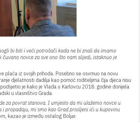
li bi biti i veći potrošači kada ne bi znali da imamo
čuvano novce za sve ono što nam slijedi, istaknuo je
ve plaća iz svojih prihoda. Posebno se osvrnuo na novu
anje djelatnosti dadilja kao pomoć roditeljima čija djeca nisu
, podsjetio je kako je Vlada u Karlovcu 2018. godine donijela
adski u vlasništvo Grada.
ade za povrat stanova. I umjesto da mi ulažemo novce u
a i propadaju, mi smo kao Grad prisiljeni ići u kupovinu
om,
kazao je između ostalog Boljar.