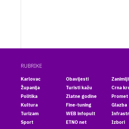
RUBRIKE
Karlovac
Obavijesti
Zanimlji
Županija
Turisti kažu
Crna kr
Politika
Zlatne godine
Promet
Kultura
Fine-tuning
Glazba
Turizam
WEB infopult
Infrast
Sport
ETNO net
Izbori