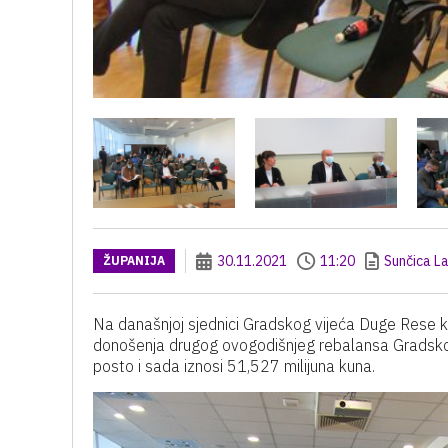
30.11.2021
11:20
Sunčica La
ŽUPANIJA
Na današnjoj sjednici Gradskog vijeća Duge Rese k
donošenja drugog ovogodišnjeg rebalansa Gradskog 
posto i sada iznosi 51,527 milijuna kuna.