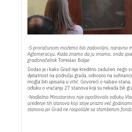
-S proračunom možemo biti zadovoljni, naravno mog
Aglomeraciju. Kada znamo da ju imamo, onda ipak 
gradonačelnik
Tomislav Boljar.
Dodao je i kako Grad nije kreditno zadužen, nego s
djelatnost na području grada, odnosno na sufinancir
mogla biti upisana u vrtić. Govoreći o nabavi stana
odluku o vraćanju 27 stanova koji su nekada bili gr
-Nadležno Ministarstvo nije ispoštovalo odluku Vl
uređenje tih stanova koji stoje prazni već godinam
stanova jer Grad ne raspolaže sa stambenim fond