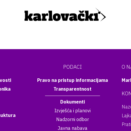
PODACI
O 
vosti
Pravo na pristup informacijama
Mar
onika
Transparentnost
KON
Dokumenti
Nazo
Izvješća i planovi
ruktura
Lajk
Nadzorni odbor
Prat
Javna nabava