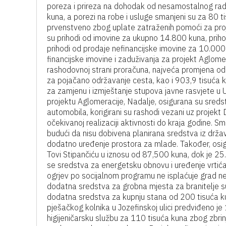
poreza i prireza na dohodak od nesamostalnog rada
kuna, a porezi na robe i usluge smanjeni su za 80 
prvenstveno zbog uplate zatraženih pomoći za proj
su prihodi od imovine za ukupno 14.800 kuna, prihodi
prihodi od prodaje nefinancijske imovine za 10.000 k
financijske imovine i zaduživanja za projekt Aglom
rashodovnoj strani proračuna, najveća promjena odn
za pojačano održavanje cesta, kao i 903,9 tisuća 
za zamjenu i izmještanje stupova javne rasvjete u Ul
projektu Aglomeracije, Nadalje, osigurana su sred
automobila, korigirani su rashodi vezani uz projek
očekivanoj realizaciji aktivnosti do kraja godine. 
budući da nisu dobivena planirana sredstva iz drža
dodatno uređenje prostora za mlade. Također, osi
Tovi Stipančiću u iznosu od 87,500 kuna, dok je 2
se sredstva za energetsku obnovu i uređenje vrtića.
ogrjev po socijalnom programu ne isplaćuje grad ne
dodatna sredstva za grobna mjesta za branitelje
dodatna sredstva za kupnju stana od 200 tisuća ku
pješačkog kolnika u Jozefinskoj ulici predviđeno 
higijeničarsku službu za 110 tisuća kuna zbog zbrin