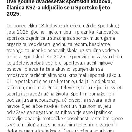
Ove godine dvadesetak sportskih klubova,
članica KSZ-a uključilo se u Sportsko ljeto
2025.
Od ponedjeljka 18. kolovoza kreće drugi dio Sportskog
ljeta 2025. godine. Tijekom ljetnih praznika Karlovačka
sportska zajednica u suradnji sa sportskim udrugama
organizira, već desetu godinu za redom, besplatne
treninge za učenike osnovnih škola, uz stručno vodstvo
trenera. Sportsko ljeto 2025. je predviđeno za svu djecu
koja žele isprobati veći broj sportova, naučiti njihove
osnove i pravila te žele aktivno ispunjen dan sa
mnoštvom različitih aktivnosti kroz malu sportsku školu.
Cilj je potaknuti djecu na kretanje, udaljiti ih od ekrana,
računala, mobitela, igrica i televizije, te ih uključiti u svijet
sporta i zdravog načina života. Sport im pomaže i pri
podizanju samopouzdanja, uči disciplini i stvara radne
navike. Sjedilačke navike i život u virtualnom svijetu
odražava se negativno na njihovo tjelesno i psihičko
zdravlje, opadaju motoričke sposobnost, raste broj djece
s viškom kilograma, s nepravilnim tjelesnim držanjem i
deformacijama kralježnice. Djeca izložena sportskim