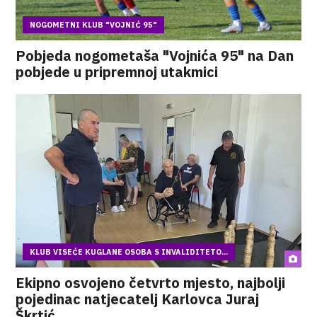
NOGOMETNI KLUB "VOJNIĆ 95"
Pobjeda nogometaša "Vojnića 95" na Dan
pobjede u pripremnoj utakmici
KLUB VISEĆE KUGLANE OSOBA S INVALIDITETO...
Ekipno osvojeno četvrto mjesto, najbolji
pojedinac natjecatelj Karlovca Juraj
Škrtić