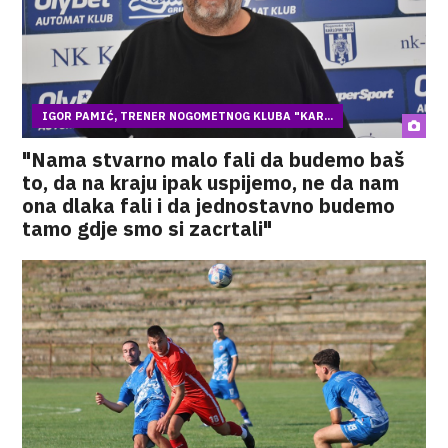
IGOR PAMIĆ, TRENER NOGOMETNOG KLUBA "KAR...
"Nama stvarno malo fali da budemo baš
to, da na kraju ipak uspijemo, ne da nam
ona dlaka fali i da jednostavno budemo
tamo gdje smo si zacrtali"