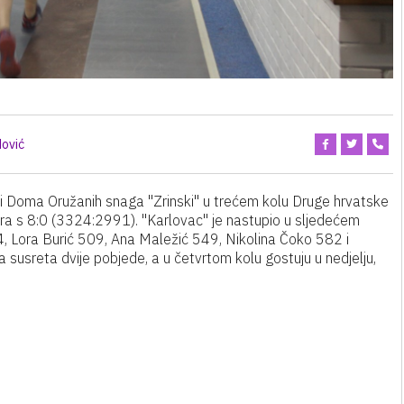
ović
ni Doma Oružanih snaga "Zrinski" u trećem kolu Druge hrvatske
ra s 8:0 (3324:2991). "Karlovac" je nastupio u sljedećem
, Lora Burić 509, Ana Maležić 549, Nikolina Čoko 582 i
a susreta dvije pobjede, a u četvrtom kolu gostuju u nedjelju,