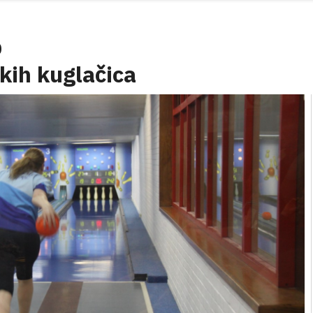
0
kih kuglačica