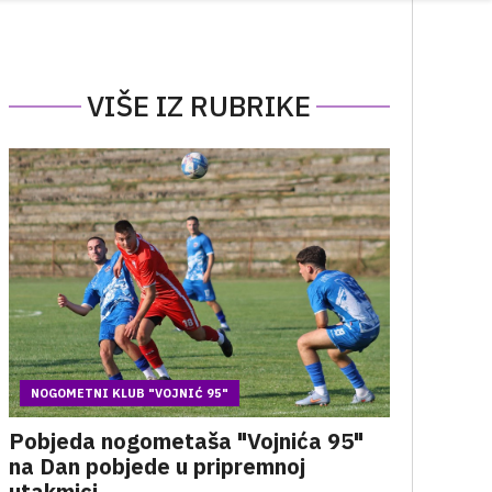
VIŠE IZ RUBRIKE
NOGOMETNI KLUB "VOJNIĆ 95"
Pobjeda nogometaša "Vojnića 95"
na Dan pobjede u pripremnoj
utakmici