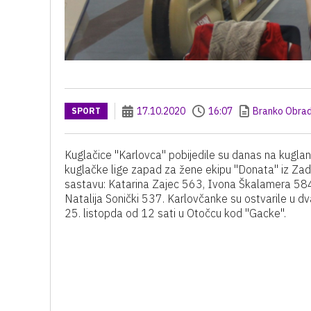
17.10.2020
16:07
Branko Obrad
SPORT
Kuglačice "Karlovca" pobijedile su danas na kugla
kuglačke lige zapad za žene ekipu "Donata" iz Zad
sastavu: Katarina Zajec 563, Ivona Škalamera 584
Natalija Sonički 537. Karlovčanke su ostvarile u dv
25. listopda od 12 sati u Otočcu kod "Gacke".