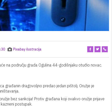
:30
Pixabay ilustracija
 kuće na području grada Ogulina 44-godišnjaku otuđio novac.
vca građanin dragovoljno predao jedan pištolj. Oružje je
uništavanja.
ružje bez sankcija! Protiv građana koji ovakvo oružje prijave
ti kazneni postupak.