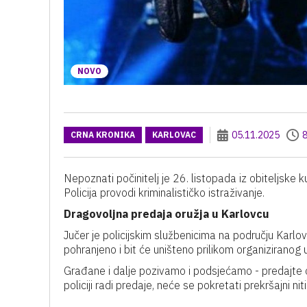
NOVO
05.11.2025
8
CRNA KRONIKA
KARLOVAC
Nepoznati počinitelj je 26. listopada iz obiteljske
Policija provodi kriminalističko istraživanje.
Dragovoljna predaja oružja u Karlovcu
Jučer je policijskim službenicima na području Karlo
pohranjeno i bit će uništeno prilikom organiziranog 
Građane i dalje pozivamo i podsjećamo - predajte o
policiji radi predaje, neće se pokretati prekršajni ni