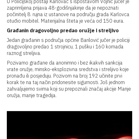
U Policijskoj postaji Karlovac s ispostavom Vojnić jučer je
zaprimljena prijava 48-godišnjakinje da je nepoznati
počinitelj 8. rujna iz ustanove na području grada Karlovca
otuđio mobitel. Materijalna šteta je veća od 150 eura.
Građanin dragovoljno predao oružje i streljivo
Jedan građanin s područja općine Barilović jučer je policiji
dragovoljno predao 1 strojnicu, 1 pušku i 160 komada
raznog streljiva.
Pozivamo građane da anonimno i bez ikakvih sankcija
vrate oružje, minsko-eksplozivna sredstva i streljivo koje
pronađu ili posjeduju. Pozivom na broj 192 učinite prvi
korak te na taj način pridonesite sigurnosti. Još jednom
zahvaljujemo svima koji su prepoznali značaj akcije Manje
oružja, manje tragedija.