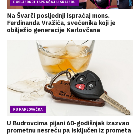
POSLJEDNJI ISPRAĆAJ U SRIJEDU
Na Švarči posljednji ispraćaj mons.
Ferdinanda Vražića, svećenika koji je
obilježio generacije Karlovčana
PU KARLOVAČKA
U Budrovcima pijani 60-godišnjak izazvao
prometnu nesreću pa isključen iz prometa