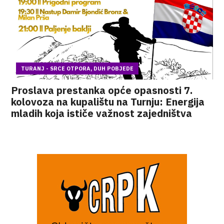
TURANJ - SRCE OTPORA, DUH POBJEDE
Proslava prestanka opće opasnosti 7.
kolovoza na kupalištu na Turnju: Energija
mladih koja ističe važnost zajedništva