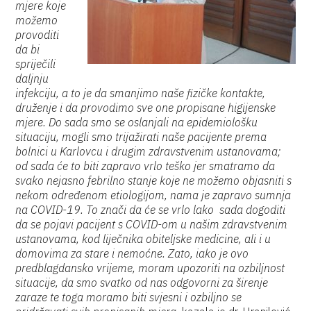
mjere koje
možemo
provoditi
da bi
spriječili
daljnju
infekciju, a to je da smanjimo naše fizičke kontakte,
druženje i da provodimo sve one propisane higijenske
mjere. Do sada smo se oslanjali na epidemiološku
situaciju, mogli smo trijažirati naše pacijente prema
bolnici u Karlovcu i drugim zdravstvenim ustanovama;
od sada će to biti zapravo vrlo teško jer smatramo da
svako nejasno febrilno stanje koje ne možemo objasniti s
nekom određenom etiologijom, nama je zapravo sumnja
na COVID-19. To znači da će se vrlo lako sada dogoditi
da se pojavi pacijent s COVID-om u našim zdravstvenim
ustanovama, kod liječnika obiteljske medicine, ali i u
domovima za stare i nemoćne. Zato, iako je ovo
predblagdansko vrijeme, moram upozoriti na ozbiljnost
situacije, da smo svatko od nas odgovorni za širenje
zaraze te toga moramo biti svjesni i ozbiljno se