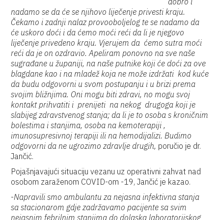
dobro i
nadamo se da će se njihovo liječenje privesti kraju.
Čekamo i zadnji nalaz provooboljelog te se nadamo da
će uskoro doći i da ćemo moći reći da li je njegovo
liječenje privedeno kraju. Vjerujem da ćemo sutra moći
reći da je on ozdravio. Apeliram ponovno na sve naše
sugrađane u županiji, na naše putnike koji će doći za ove
blagdane kao i na mladež koja ne može izdržati kod kuće
da budu odgovorni u svom postupanju i u brizi prema
svojim bližnjima. Oni mogu biti zdravi, no mogu svoj
kontakt prihvatiti i prenijeti na nekog drugoga koji je
slabijeg zdravstvenog stanja; da li je to osoba s kroničnim
bolestima i stanjima, osoba na kemoterapiji ,
imunosupresivnoj terapiji ili na hemodijalizi. Budimo
odgovorni da ne ugrozimo zdravlje drugih,
poručio je dr.
Jančić.
Pojašnjavajući situaciju vezanu uz operativni zahvat nad
osobom zaraženom COVID-om -19, Jančić je kazao.
-
Napravili smo ambulantu za nejasna infektivna stanja
sa stacionarom gdje zadržavamo pacijente sa svim
nejasnim febrilnim stanjima do dolaska laboratorijskog