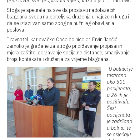
pridržavati svih propisanih mjera,
kazala je dr. Hranilović.
Stoga je apelirala na sve da proslavu nadolazećih
blagdana svedu na obiteljska druženja u najužem krugu i
da se izlazi van samo zbog najnužnijeg obavljanja
poslova.
I ravnatelj karlovačke Opće bolnice dr. Ervin Jančić
zamolio je građane za strogo pridržavanje propisanih
mjera zaštite, održavanje socijalne distance, smanjivanje
broja kontakata i druženja za vrijeme blagdana.
-
U bolnici je
testirano
oko 500
pacijenata,
a 26 ih je
pozitivnih.
Šest
pacijenata
je zadržano
u bolnici te
se osjećaju