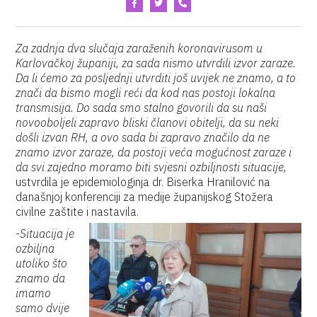
Za zadnja dva slučaja zaraženih koronavirusom u
Karlovačkoj županiji, za sada nismo utvrdili izvor zaraze.
Da li ćemo za posljednji utvrditi još uvijek ne znamo, a to
znači da bismo mogli reći da kod nas postoji lokalna
transmisija. Do sada smo stalno govorili da su naši
novooboljeli zapravo bliski članovi obitelji, da su neki
došli izvan RH, a ovo sada bi zapravo značilo da ne
znamo izvor zaraze, da postoji veća mogućnost zaraze i
da svi zajedno moramo biti svjesni ozbiljnosti situacije,
ustvrdila je epidemiologinja dr. Biserka Hranilović na
današnjoj konferenciji za medije županijskog Stožera
civilne zaštite i nastavila.
-
Situacija je
ozbiljna
utoliko što
znamo da
imamo
samo dvije