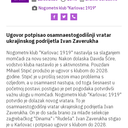
Nogometni klub "Karlovac 1919"
Ugovor potpisao osamnaestogodišnji vratar
ukrajinskog podrijetla Ivan Zaverukha
Nogometni klub "Karlovac 1919" nastavlja sa slaganjem
momčadi za novu sezonu. Nakon dolaska Davida Šćire,
vodstvo kluba nastavilo je s aktivnostima. Pouzdani
Mihael Stipić produžio je ugovor s klubom do 2028.
godine. Stipić je u prošloj sezoni imao problema s
ozljedom, a u osamnaest nastupa, od toga šesnaest u
početnoj postavi, postigao je pet pogodaka potvrdivši
važnu ulogu u momčadi. Nogometni klub "Karlovac 1919"
potvrdio je dolazak novog vratara. To je
osamnaestogodišnji vratar ukrajinskog podrijetla Ivan
Zaverukha. On je do sada branio za mlađe selekcije
zagrebačkog "Dinama" i "Rudeša". Ivan Zaverukha stigao
je u Karlovac i potpisao ugovor s klubom do 2028.