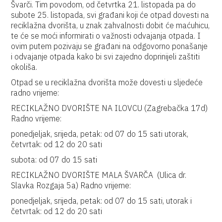
Švarči. Tim povodom, od četvrtka 21. listopada pa do
subote 25. listopada, svi građani koji će otpad dovesti na
reciklažna dvorišta, u znak zahvalnosti dobit će maćuhicu,
te će se moći informirati o važnosti odvajanja otpada. I
ovim putem pozivaju se građani na odgovorno ponašanje
i odvajanje otpada kako bi svi zajedno doprinijeli zaštiti
okoliša.
Otpad se u reciklažna dvorišta može dovesti u sljedeće
radno vrijeme:
RECIKLAŽNO DVORIŠTE NA ILOVCU (Zagrebačka 17d)
Radno vrijeme:
ponedjeljak, srijeda, petak: od 07 do 15 sati utorak,
četvrtak: od 12 do 20 sati
subota: od 07 do 15 sati
RECIKLAŽNO DVORIŠTE MALA ŠVARČA (Ulica dr.
Slavka Rozgaja 5a) Radno vrijeme:
ponedjeljak, srijeda, petak: od 07 do 15 sati, utorak i
četvrtak: od 12 do 20 sati