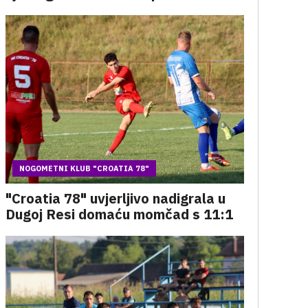
NOGOMETNI KLUB "CROATIA 78"
"Croatia 78" uvjerljivo nadigrala u
Dugoj Resi domaću momčad s 11:1