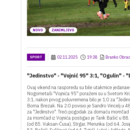
NOVO
ZANIMLJIVO
02.11.2025
19:38
Branko Obrad
SPORT
"Jedinstvo" - "Vojnić 95" 3:1, "Ogulin" - "
Ovaj vikend na rasporedu su bile utakmice jedanae
Nogometaši "Vojnića 95" poraženi su u Svetom Križ
3:1, nakon prvog poluvremena bilo je 1:0 za "Jedinst
Borna Brezak. Na 2:0 povisio je Sandro Vincelj u 48. 
za "Jedinstvo". Treći pogodak za domaću momčad po
za momčad iz Vojnića postigao je Tarik Bašić u 88. m
(od 85. Vuksan-Ćusa), Strgar, Merunka (od 64. Josi