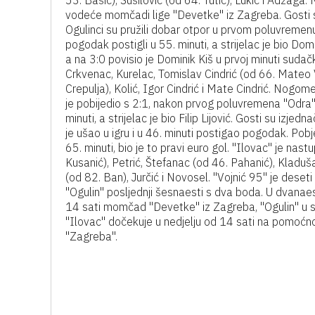
53. Bašić), Sušilović (od 64. Tutić), Lukić i Adžag
vodeće momčadi lige "Devetke" iz Zagreba. Gosti su
Ogulinci su pružili dobar otpor u prvom poluvremenu, 
pogodak postigli u 55. minuti, a strijelac je bio Do
a na 3:0 povisio je Dominik Kiš u prvoj minuti suda
Crkvenac, Kurelac, Tomislav Cindrić (od 66. Mateo Vu
Crepulja), Kolić, Igor Cindrić i Mate Cindrić. Nog
je pobijedio s 2:1, nakon prvog poluvremena "Odra
minuti, a strijelac je bio Filip Lijović. Gosti su i
je ušao u igru i u 46. minuti postigao pogodak. 
65. minuti, bio je to pravi euro gol. "Ilovac" je na
Kusanić), Petrić, Štefanac (od 46. Pahanić), Kladuš
(od 82. Ban), Jurčić i Novosel. "Vojnić 95" je deseti
"Ogulin" posljednji šesnaesti s dva boda. U dvana
14 sati momčad "Devetke" iz Zagreba, "Ogulin" u 
"Ilovac" dočekuje u nedjelju od 14 sati na pomoć
"Zagreba".