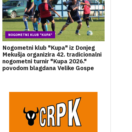
NOGOMETNI KLUB "KUPA"
Nogometni klub "Kupa" iz Donjeg
Mekušja organizira 42. tradicionalni
nogometni turnir "Kupa 2026."
povodom blagdana Velike Gospe