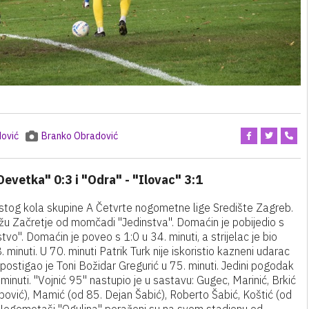
ović
Branko Obradović
Devetka" 0:3 i "Odra" - "Ilovac" 3:1
stog kola skupine A Četvrte nogometne lige Središte Zagreb.
u Začretje od momčadi "Jedinstva". Domaćin je pobijedio s
vo". Domaćin je poveo s 1:0 u 34. minuti, a strijelac je bio
minuti. U 70. minuti Patrik Turk nije iskoristio kazneni udarac
stigao je Toni Božidar Gregurić u 75. minuti. Jedini pogodak
inuti. "Vojnić 95" nastupio je u sastavu: Gugec, Marinić, Brkić
pović), Mamić (od 85. Dejan Šabić), Roberto Šabić, Koštić (od