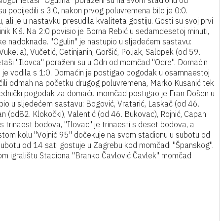
a. Nogometaši "Ogulina" poraženi su na svom stadionu od
 pobijedili s 3:0, nakon prvog poluvremena bilo je 0:0.
ali je u nastavku presudila kvaliteta gostiju. Gosti su svoj prvi
minik Kiš. Na 2:0 povisio je Borna Rebić u sedamdesetoj minuti,
čke nadoknade. "Ogulin" je nastupio u sljedećem sastavu:
kelja), Vučetić, Cetinjanin, Goršić, Poljak, Salopek (od 59.
ometaši "Ilovca" poraženi su u Odri od momčad "Odre". Domaćin
" je vodila s 1:0. Domaćin je postigao pogodak u osamnaestoj
zjednačili odmah na početku drugog poluvremena, Marko Kusanić tek
Pobjednički pogodak za domaću momčad postigao je Fran Došen u
stupio u sljedećem sastavu: Bogović, Vratarić, Laskač (od 46.
an (od82. Klokočki), Valentić (od 46. Bukovac), Rojnić, Capan
 s trinaest bodova, "Ilovac" je trinaesti s deset bodova, a
estom kolu "Vojnić 95" dočekuje na svom stadionu u subotu od
subotu od 14 sati gostuje u Zagrebu kod momčadi "Španskog".
nom igralištu Stadiona "Branko Čavlović Čavlek" momčad