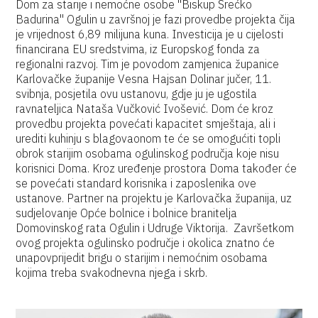
Dom za starije i nemoćne osobe "Biskup Srećko
Badurina" Ogulin u završnoj je fazi provedbe projekta čija
je vrijednost 6,89 milijuna kuna. Investicija je u cijelosti
financirana EU sredstvima, iz Europskog fonda za
regionalni razvoj. Tim je povodom zamjenica županice
Karlovačke županije Vesna Hajsan Dolinar jučer, 11.
svibnja, posjetila ovu ustanovu, gdje ju je ugostila
ravnateljica Nataša Vučković Ivošević. Dom će kroz
provedbu projekta povećati kapacitet smještaja, ali i
urediti kuhinju s blagovaonom te će se omogućiti topli
obrok starijim osobama ogulinskog područja koje nisu
korisnici Doma. Kroz uređenje prostora Doma također će
se povećati standard korisnika i zaposlenika ove
ustanove. Partner na projektu je Karlovačka županija, uz
sudjelovanje Opće bolnice i bolnice branitelja
Domovinskog rata Ogulin i Udruge Viktorija. Završetkom
ovog projekta ogulinsko područje i okolica znatno će
unapovprijedit brigu o starijim i nemoćnim osobama
kojima treba svakodnevna njega i skrb.