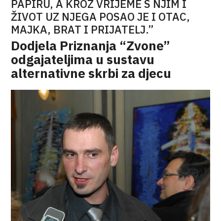
PAPIRU, A KROZ VRIJEME S NJIM I
ŽIVOT UZ NJEGA POSAO JE I OTAC,
MAJKA, BRAT I PRIJATELJ.”
Dodjela Priznanja “Zvone”
odgajateljima u sustavu
alternativne skrbi za djecu