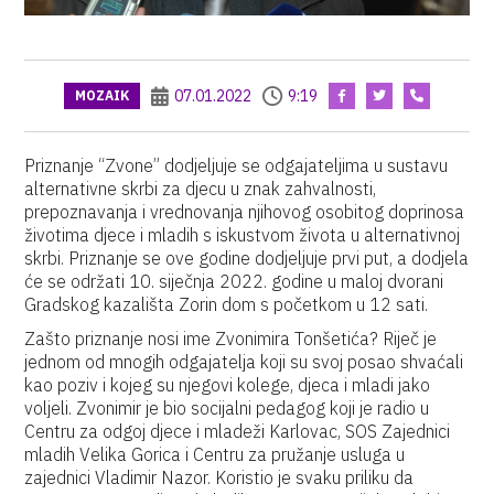
07.01.2022
9:19
MOZAIK
Priznanje “Zvone” dodjeljuje se odgajateljima u sustavu
alternativne skrbi za djecu u znak zahvalnosti,
prepoznavanja i vrednovanja njihovog osobitog doprinosa
životima djece i mladih s iskustvom života u alternativnoj
skrbi. Priznanje se ove godine dodjeljuje prvi put, a dodjela
će se održati 10. siječnja 2022. godine u maloj dvorani
Gradskog kazališta Zorin dom s početkom u 12 sati.
Zašto priznanje nosi ime Zvonimira Tonšetića? Riječ je
jednom od mnogih odgajatelja koji su svoj posao shvaćali
kao poziv i kojeg su njegovi kolege, djeca i mladi jako
voljeli. Zvonimir je bio socijalni pedagog koji je radio u
Centru za odgoj djece i mladeži Karlovac, SOS Zajednici
mladih Velika Gorica i Centru za pružanje usluga u
zajednici Vladimir Nazor. Koristio je svaku priliku da