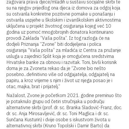
zagovara prava djece/mladih u sustavu socijalne skrbi te
su na njegov prijedlog ona djeca iz domova za odgoj koja
su ostvarila konkretne pozitivne pomake u ponašanju i
ostvarila uspjehe u školskim i izvanškolskim aktivnostima
uključena u projekt životnog osiguranja kojeg već 10
godina uz pomoć mnogobrojnih donatora kontinuirano
provodi Zaklada “Vaša pošta”. Iz tog razloga će na
dodjeli Priznanja “Zvone” biti dodijeljena i polica
osiguranja “Vaša pošta” za mladića iz Centra za pružanje
usluga u zajednici Split koja je omogućena sredstvima
Hrvatske banke za obnovu i razvitak. Toni, bivši korisnik
doma je za Zvoneta rekao da je “Zvone bio nešto
posebno...definitivno više od odgajatelja, odgajatelj na
papiru, a kroz vrijeme s njim i život uz njega posao je i
otac, majka, brat i prijatelj.”
Nažalost, Zvone je početkom 2021. godine preminuo što
je potaknulo grupu od četiri stručnjaka u području
alternativne skrbi (prof. dr. sc. Branka Sladović-Franz, doc.
dr. sc. Anja Mirosavljević, dr. sc. Toni Maglica i dr. sc.
Sunčana Kusturin) i dvije osobe s iskustvom života u
alternativnoj skrbi (Kruno Topolski i Damir Barto) da