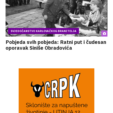
SVJEDOČANSTVO KARLOVAČKOG BRANITELJA
Pobjeda svih pobjeda: Ratni put i čudesan
oporavak Siniše Obradovića