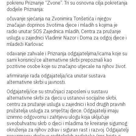
pokrenu Priznanje “Zvone”. Tri su osnovna cilja pokretanja
dodjele Priznanja:
očuvanje sjećanja na Zvonimira Tonšetića i njegov
značajan doprinos životima djece i mladih s kojima je
radio unutar SOS Zajednica mladih, Centra za pružanje
usluga u zajednici Vladimir Nazor i Doma za odgoj djece i
mladeži Karlovac
odavanje zahvale i Priznanja odgajateljima/icama koje su
sami korisnici/ce alternativne skrbi prepoznali kao
pozitivne osobe koje su značajno utjecale na njihov život.
afirmiranje rada odgajatelja/ica unutar sustava
alternativne skrbi u javnosti.
Odgajatelji/ice su stručnjaci zaposleni u sustavu
alternativne skrbi za djecu u ustanovi socijalne skrbi,
centru za pružanje usluga u zajednici i kod drugih pravnih
pružatelja usluga za smještaj djece. Odgajatelji imaju
iznimno odgovornu i zahtjevu ulogu koja uključuje
sveobuhvatnu skrb o djeci i mladima te kreiranje sigurnog
okruženja za njihov zdrav i siguran rast i razvoj. Odgajatelji