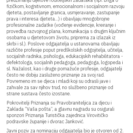
preuzimanju dijelove roditeljskih zadataka (npr. briga o
fizičkom, kognitivnom, emocionalnom i socijalnom razvoju
djeteta, postavljanje granica, usmjeravanje, zastupanje
prava i interesa djeteta…) i obavljaju mnogobrojne
profesionalne zadatke (vođenje evidencije, kreiranje i
provedba razvojnog plana, komunikacija s drugim ključnim
osobama u djetetovom životu, priprema za izlazak iz
skrbi i sl.). Poslove odgajatelja u ustanovama obavljaju
različite profesije poput predškolskih odgojitelja, učitelja,
socijalnih radnika, psihologa, edukacijskih rehabilitatora -
defektologa, socijalnih pedagoga, pedagoga, logopeda i
sl. Nažalost, kao i druge pomažuće profesije, odgajatelji
često ne dobiju zasluženo priznanje za svoj rad.
Povremeno im se djeca i mladi koji su odrasli jave i
zahvale za sav njihov trud, no službeno priznanje od
strane sustava često izostane.
Pokrovitelji Priznanja su Pravobraniteljica za djecu i
Zaklada “Vaša pošta”, a glavnu nagradu su osigurali
sponzori Priznanja Turistička zajednica Virovitičko
podravske županije i dvorac Janković.
Javni poziv za nominaciju odgajatelja bio je otvoren od 2.