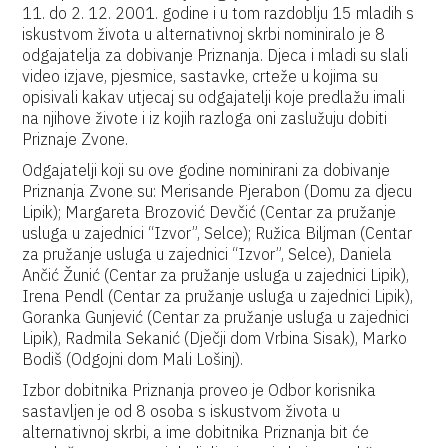
11. do 2. 12. 2001. godine i u tom razdoblju 15 mladih s
iskustvom života u alternativnoj skrbi nominiralo je 8
odgajatelja za dobivanje Priznanja. Djeca i mladi su slali
video izjave, pjesmice, sastavke, crteže u kojima su
opisivali kakav utjecaj su odgajatelji koje predlažu imali
na njihove živote i iz kojih razloga oni zaslužuju dobiti
Priznaje Zvone.
Odgajatelji koji su ove godine nominirani za dobivanje
Priznanja Zvone su: Merisande Pjerabon (Domu za djecu
Lipik); Margareta Brozović Devčić (Centar za pružanje
usluga u zajednici “Izvor”, Selce); Ružica Biljman (Centar
za pružanje usluga u zajednici “Izvor”, Selce), Daniela
Ančić Žunić (Centar za pružanje usluga u zajednici Lipik),
Irena Pendl (Centar za pružanje usluga u zajednici Lipik),
Goranka Gunjević (Centar za pružanje usluga u zajednici
Lipik), Radmila Sekanić (Dječji dom Vrbina Sisak), Marko
Bodiš (Odgojni dom Mali Lošinj).
Izbor dobitnika Priznanja proveo je Odbor korisnika
sastavljen je od 8 osoba s iskustvom života u
alternativnoj skrbi, a ime dobitnika Priznanja bit će