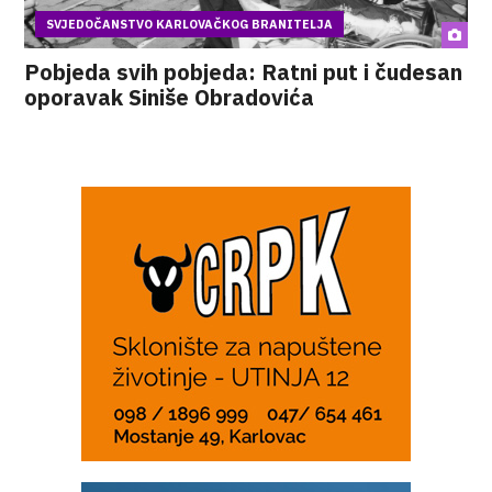
SVJEDOČANSTVO KARLOVAČKOG BRANITELJA
Pobjeda svih pobjeda: Ratni put i čudesan
oporavak Siniše Obradovića