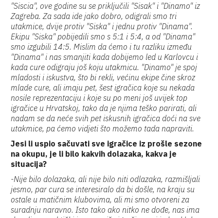
"Siscia", ove godine su se priključili "Sisak" i "Dinamo" iz
Zagreba. Za sada ide jako dobro, odigrali smo tri
utakmice, dvije protiv "Siska" i jednu protiv "Dinama".
Ekipu "Siska" pobijedili smo s 5:1 i 5:4, a od "Dinama"
smo izgubili 14:5. Mislim da ćemo i tu razliku između
"Dinama" i nas smanjiti kada dobijemo led u Karlovcu i
kada cure odigraju još koju utakmicu. "Dinamo" je spoj
mladosti i iskustva, što bi rekli, većinu ekipe čine skroz
mlade cure, ali imaju pet, šest igračica koje su nekada
nosile reprezentaciju i koje su po meni još uvijek top
igračice u Hrvatskoj, tako da je njima teško parirati, ali
nadam se da neće svih pet iskusnih igračica doći na sve
utakmice, pa ćemo vidjeti što možemo tada napraviti.
Jesi li uspio sačuvati sve igračice iz prošle sezone
na okupu, je li bilo kakvih dolazaka, kakva je
situacija?
-Nije bilo dolazaka, ali nije bilo niti odlazaka, razmišljali
jesmo, par cura se interesiralo da bi došle, na kraju su
ostale u matičnim klubovima, ali mi smo otvoreni za
suradnju naravno. Isto tako ako nitko ne dođe, nas ima