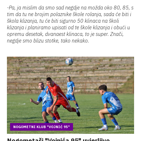
-Pa, ja mislim da smo sad negdje na možda oko 80, 85, s
tim da tu ne brojim polaznike škole rolanja, sada će biti i
škola klizanja, tu će biti sigurno 50 klinaca na školi
klizanja i planiramo upisati od te škole klizanja i obući u
opremu desetak, dvanaest klinaca, to je super. Znači,
negdje smo blizu stotke, tako nekako.
NOGOMETNI KLUB "VOJNIĆ 95"
Nogometaši "Vojnića 95" uvjerljivo