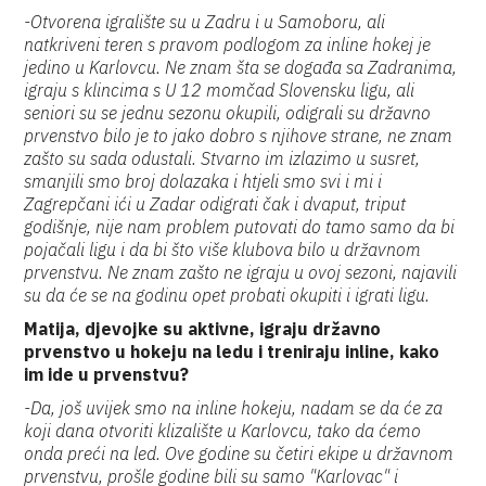
-Otvorena igralište su u Zadru i u Samoboru, ali
natkriveni teren s pravom podlogom za inline hokej je
jedino u Karlovcu. Ne znam šta se događa sa Zadranima,
igraju s klincima s U 12 momčad Slovensku ligu, ali
seniori su se jednu sezonu okupili, odigrali su državno
prvenstvo bilo je to jako dobro s njihove strane, ne znam
zašto su sada odustali. Stvarno im izlazimo u susret,
smanjili smo broj dolazaka i htjeli smo svi i mi i
Zagrepčani ići u Zadar odigrati čak i dvaput, triput
godišnje, nije nam problem putovati do tamo samo da bi
pojačali ligu i da bi što više klubova bilo u državnom
prvenstvu. Ne znam zašto ne igraju u ovoj sezoni, najavili
su da će se na godinu opet probati okupiti i igrati ligu.
Matija, djevojke su aktivne, igraju državno
prvenstvo u hokeju na ledu i treniraju inline, kako
im ide u prvenstvu?
-Da, još uvijek smo na inline hokeju, nadam se da će za
koji dana otvoriti klizalište u Karlovcu, tako da ćemo
onda preći na led. Ove godine su četiri ekipe u državnom
prvenstvu, prošle godine bili su samo "Karlovac" i