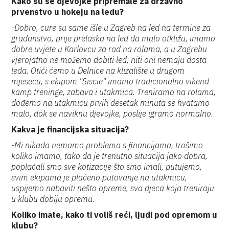
Kako su se djevojke pripremale za državno
prvenstvo u hokeju na ledu?
-Dobro, cure su same išle u Zagreb na led na termine za
građanstvo, prije prelaska na led da malo otkližu, imamo
dobre uvjete u Karlovcu za rad na rolama, a u Zagrebu
vjerojatno ne možemo dobiti led, niti oni nemaju dosta
leda. Otići ćemo u Delnice na klizalište u drugom
mjesecu, s ekipom "Siscie" imamo tradicionalno vikend
kamp treninge, zabava i utakmica. Treniramo na rolama,
dođemo na utakmicu prvih desetak minuta se hvatamo
malo, dok se naviknu djevojke, poslije igramo normalno.
Kakva je financijska situacija?
-Mi nikada nemamo problema s financijama, trošimo
koliko imamo, tako da je trenutno situacija jako dobra,
poplaćali smo sve kotizacije što smo imali, putujemo,
svim ekipama je plaćeno putovanje na utakmicu,
uspijemo nabaviti nešto opreme, sva djeca koja treniraju
u klubu dobiju opremu.
Koliko imate, kako ti voliš reći, ljudi pod opremom u
klubu?