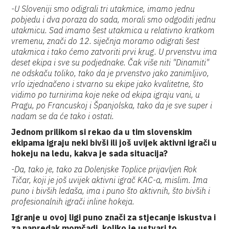
-U Sloveniji smo odigrali tri utakmice, imamo jednu
pobjedu i dva poraza do sada, morali smo odgoditi jednu
utakmicu. Sad imamo šest utakmica u relativno kratkom
vremenu, znači do 12. siječnja moramo odigrati šest
utakmica i tako ćemo zatvoriti prvi krug. U prvenstvu ima
deset ekipa i sve su podjednake. Čak više niti "Dinamiti"
ne odskaču toliko, tako da je prvenstvo jako zanimljivo,
vrlo izjednačeno i stvarno su ekipe jako kvalitetne, što
vidimo po turnirima koje neke od ekipa igraju vani, u
Pragu, po Francuskoj i Španjolska, tako da je sve super i
nadam se da će tako i ostati.
Jednom prilikom si rekao da u tim slovenskim
ekipama igraju neki bivši ili još uvijek aktivni igrači u
hokeju na ledu, kakva je sada situacija?
-Da, tako je, tako za Dolenjske Toplice prijavljen Rok
Tičar, koji je još uvijek aktivni igrač KAC-a, mislim. Ima
puno i bivših ledaša, ima i puno što aktivnih, što bivših i
profesionalnih igrači inline hokeja.
Igranje u ovoj ligi puno znači za stjecanje iskustva i
za napredak momčadi, koliko je ustvari to