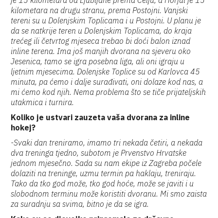
je 15 kilometara od Ljubljane prema Celju, a Horjul je 15
kilometara na drugu stranu, prema Postojni. Vanjski
tereni su u Dolenjskim Toplicama i u Postojni. U planu je
da se natkrije teren u Dolenjskim Toplicama, do kraja
trećeg ili četvrtog mjeseca trebao bi doći balon iznad
inline terena. Ima još manjih dvorana na sjeveru oko
Jesenica, tamo se igra posebna liga, ali oni igraju u
ljetnim mjesecima. Dolenjske Toplice su od Karlovca 45
minuta, pa ćemo i dalje surađivati, oni dolaze kod nas, a
mi ćemo kod njih. Nema problema što se tiče prijateljskih
utakmica i turnira.
Koliko je ustvari zauzeta vaša dvorana za inline
hokej?
-Svaki dan treniramo, imamo tri nekada četiri, a nekada
dva treninga tjedno, subotom je Prvenstvo Hrvatske
jednom mjesečno. Sada su nam ekipe iz Zagreba počele
dolaziti na treninge, uzmu termin pa haklaju, treniraju.
Tako da tko god može, tko god hoće, može se javiti i u
slobodnom terminu može koristiti dvoranu. Mi smo zaista
za suradnju sa svima, bitno je da se igra.