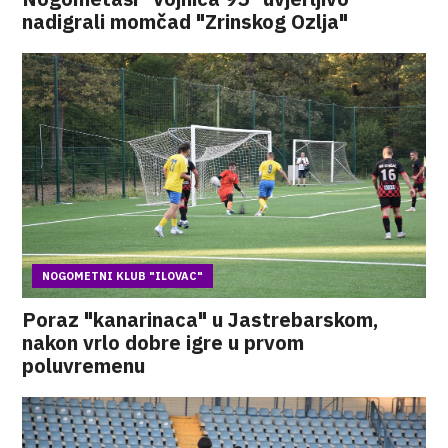
nadigrali momčad "Zrinskog Ozlja"
NOGOMETNI KLUB "ILOVAC"
Poraz "kanarinaca" u Jastrebarskom,
nakon vrlo dobre igre u prvom
poluvremenu