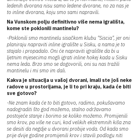
ledenih dvorana nisu samo ledene dvorane, no za nas je
to inline dvorana, koju smo sami napravili.
Na Vunskom polju definitivno više nema igrališta,
kome ste poklonili mantinelu?
-Poklonili smo mantinelu sisačkom klubu "Siscia", jer oni
planiraju napraviti inline igralište u Sisku, a nama je to
stajalo i propadalo. Oni će napraviti igralište da bi u
ljetnim mjesecima mogli igrati inline hokej kada u Sisku
nema leda. Brzo smo se dogovorili, oni su nas tražili
mantinelu i mi smo im dali.
Kakva je situacija u vašoj dvorani, imali ste još neke
radove u prostorijama, je li to pri kraju, kada će biti
sve gotovo?
-Ne znam kada će to biti gotovo, radimo, pokušavamo
nadograditi što god možemo, stalno održavamo
postojeće stanje i borimo se koliko možemo. Promijenili
smo krov, pa više ne curi, kod velikih ekstremnih kiša zna
se desiti da negdje u dvorani probije voda. Od kada smo
prije dvije godine promijenili krov i stavili podlogu niti