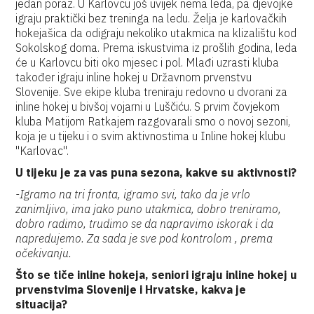
jedan poraz. U Karlovcu još uvijek nema leda, pa djevojke
igraju praktički bez treninga na ledu. Želja je karlovačkih
hokejašica da odigraju nekoliko utakmica na klizalištu kod
Sokolskog doma. Prema iskustvima iz prošlih godina, leda
će u Karlovcu biti oko mjesec i pol. Mlađi uzrasti kluba
također igraju inline hokej u Državnom prvenstvu
Slovenije. Sve ekipe kluba treniraju redovno u dvorani za
inline hokej u bivšoj vojarni u Luščiću. S prvim čovjekom
kluba Matijom Ratkajem razgovarali smo o novoj sezoni,
koja je u tijeku i o svim aktivnostima u Inline hokej klubu
"Karlovac".
U tijeku je za vas puna sezona, kakve su aktivnosti?
-Igramo na tri fronta, igramo svi, tako da je vrlo
zanimljivo, ima jako puno utakmica, dobro treniramo,
dobro radimo, trudimo se da napravimo iskorak i da
napredujemo. Za sada je sve pod kontrolom , prema
očekivanju.
Što se tiče inline hokeja, seniori igraju inline hokej u
prvenstvima Slovenije i Hrvatske, kakva je
situacija?