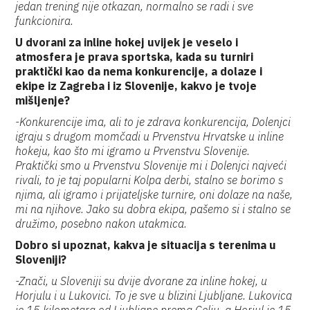
jedan trening nije otkazan, normalno se radi i sve
funkcionira.
U dvorani za inline hokej uvijek je veselo i
atmosfera je prava sportska, kada su turniri
praktički kao da nema konkurencije, a dolaze i
ekipe iz Zagreba i iz Slovenije, kakvo je tvoje
mišljenje?
-Konkurencije ima, ali to je zdrava konkurencija, Dolenjci
igraju s drugom momčadi u Prvenstvu Hrvatske u inline
hokeju, kao što mi igramo u Prvenstvu Slovenije.
Praktički smo u Prvenstvu Slovenije mi i Dolenjci najveći
rivali, to je taj popularni Kolpa derbi, stalno se borimo s
njima, ali igramo i prijateljske turnire, oni dolaze na naše,
mi na njihove. Jako su dobra ekipa, pašemo si i stalno se
družimo, posebno nakon utakmica.
Dobro si upoznat, kakva je situacija s terenima u
Sloveniji?
-Znači, u Sloveniji su dvije dvorane za inline hokej, u
Horjulu i u Lukovici. To je sve u blizini Ljubljane. Lukovica