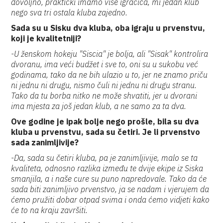
dovoljno, praktički imamo više igračica, mi jedan klub
nego sva tri ostala kluba zajedno.
Sada su u Sisku dva kluba, oba igraju u prvenstvu,
koji je kvalitetniji?
-U ženskom hokeju "Siscia" je bolja, ali "Sisak" kontrolira
dvoranu, ima veći budžet i sve to, oni su u sukobu već
godinama, tako da ne bih ulazio u to, jer ne znamo priču
ni jednu ni drugu, nismo čuli ni jednu ni drugu stranu.
Tako da tu borba nitko ne može shvatiti, jer u dvorani
ima mjesta za još jedan klub, a ne samo za ta dva.
Ove godine je ipak bolje nego prošle, bila su dva
kluba u prvenstvu, sada su četiri. Je li prvenstvo
sada zanimljivije?
-Da, sada su četiri kluba, pa je zanimljivije, malo se ta
kvaliteta, odnosno razlika između te dvije ekipe iz Siska
smanjila, a i naše cure su puno napredovale. Tako da će
sada biti zanimljivo prvenstvo, ja se nadam i vjerujem da
ćemo pružiti dobar otpad svima i onda ćemo vidjeti kako
će to na kraju završiti.