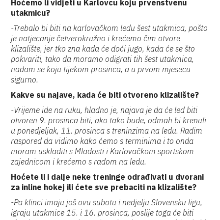
Hoćemo li vidjeti u Karlovcu koju prvenstvenu
utakmicu?
-Trebalo bi biti na karlovačkom ledu šest utakmica, pošto
je natjecanje četverokružno i krećemo čim otvore
klizalište, jer tko zna kada će doći jugo, kada će se što
pokvariti, tako da moramo odigrati tih šest utakmica,
nadam se koju tijekom prosinca, a u prvom mjesecu
sigurno.
Kakve su najave, kada će biti otvoreno klizalište?
-Vrijeme ide na ruku, hladno je, najava je da će led biti
otvoren 9. prosinca biti, ako tako bude, odmah bi krenuli
u ponedjeljak, 11. prosinca s treninzima na ledu. Radim
raspored da vidimo kako ćemo s terminima i to onda
moram uskladiti s Mladosti i Karlovačkom sportskom
zajednicom i krećemo s radom na ledu.
Hoćete li i dalje neke treninge odrađivati u dvorani
za inline hokej ili ćete sve prebaciti na klizalište?
-Pa klinci imaju još ovu subotu i nedjelju Slovensku ligu,
igraju utakmice 15. i 16. prosinca, poslije toga će biti