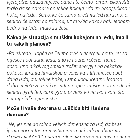
vjerojatno pauza mjesec dana i to ćemo taman iskoristiti
malo da se odmore od inline hokeja i da im omogućimo i
hokej na ledu. Seniorke će samo preći na led naravno, a
seniori će ostati na rolama, uz možda kakav hakl jednom
tjedno na ledu, malo za gušt.
Kakva je situacija s muškim hokejom na ledu, ima li
tu kakvih planova?
-Pa iskreno, uopće ne želimo trošiti energiju na to, jer sa
mjesec i pol dana leda, a to je i puno rečeno, nema
apsolutno nikakvog smisla trošiti energiju na nekakav
pokušaj igranja hrvatskog prvenstva s tih mjesec i pol
dana leda, a u inline hokeju smo konkurentni. Imamo
dobre uvjete za rad i ne vidim uopće smisao u tome da bi
seniori igrali led, cure igraju prvenstvo na ledu zato što
nemaju inline prvenstvo.
Može li vaša dvorana u Luščiću biti i ledena
dvorana?
-Ne, jer nije dovoljno velikih dimenzija za led, da bi se
igralo normalno prvenstvo mora biti ledena dvorana
dimenzije 60x30 metara, ali to je normalno, mislim puno