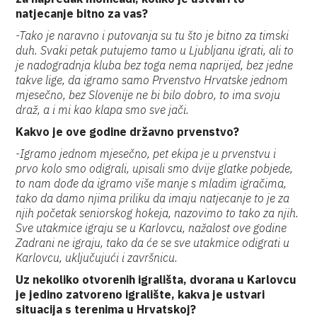
natjecanje bitno za vas?
-Tako je naravno i putovanja su tu što je bitno za timski
duh. Svaki petak putujemo tamo u Ljubljanu igrati, ali to
je nadogradnja kluba bez toga nema naprijed, bez jedne
takve lige, da igramo samo Prvenstvo Hrvatske jednom
mjesečno, bez Slovenije ne bi bilo dobro, to ima svoju
draž, a i mi kao klapa smo sve jači.
Kakvo je ove godine državno prvenstvo?
-Igramo jednom mjesečno, pet ekipa je u prvenstvu i
prvo kolo smo odigrali, upisali smo dvije glatke pobjede,
to nam dođe da igramo više manje s mladim igračima,
tako da damo njima priliku da imaju natjecanje to je za
njih početak seniorskog hokeja, nazovimo to tako za njih.
Sve utakmice igraju se u Karlovcu, nažalost ove godine
Zadrani ne igraju, tako da će se sve utakmice odigrati u
Karlovcu, uključujući i završnicu.
Uz nekoliko otvorenih igrališta, dvorana u Karlovcu
je jedino zatvoreno igralište, kakva je ustvari
situacija s terenima u Hrvatskoj?