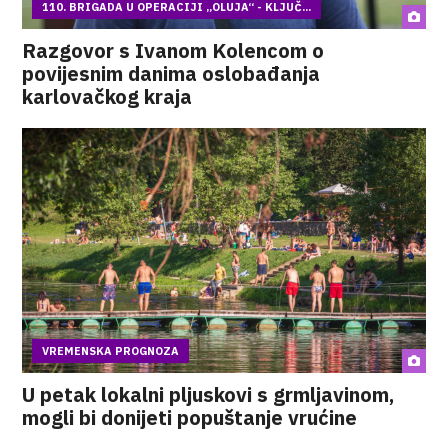
110. BRIGADA U OPERACIJI „OLUJA“ - KLJUČ...
Razgovor s Ivanom Kolencom o
povijesnim danima oslobađanja
karlovačkog kraja
VREMENSKA PROGNOZA
U petak lokalni pljuskovi s grmljavinom,
mogli bi donijeti popuštanje vrućine