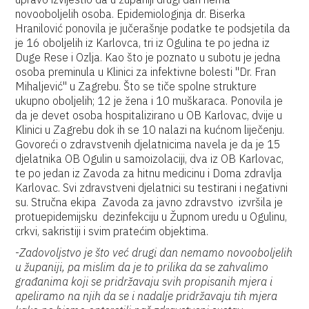
novooboljelih osoba. Epidemiologinja dr. Biserka
Hranilović ponovila je jučerašnje podatke te podsjetila da
je 16 oboljelih iz Karlovca, tri iz Ogulina te po jedna iz
Duge Rese i Ozlja. Kao što je poznato u subotu je jedna
osoba preminula u Klinici za infektivne bolesti "Dr. Fran
Mihaljević" u Zagrebu. Što se tiče spolne strukture
ukupno oboljelih; 12 je žena i 10 muškaraca. Ponovila je
da je devet osoba hospitalizirano u OB Karlovac, dvije u
Klinici u Zagrebu dok ih se 10 nalazi na kućnom liječenju.
Govoreći o zdravstvenih djelatnicima navela je da je 15
djelatnika OB Ogulin u samoizolaciji, dva iz OB Karlovac,
te po jedan iz Zavoda za hitnu medicinu i Doma zdravlja
Karlovac. Svi zdravstveni djelatnici su testirani i negativni
su. Stručna ekipa Zavoda za javno zdravstvo izvršila je
protuepidemijsku dezinfekciju u Župnom uredu u Ogulinu,
crkvi, sakristiji i svim pratećim objektima.
-
Zadovoljstvo je što već drugi dan nemamo novooboljelih
u županiji, pa mislim da je to prilika da se zahvalimo
građanima koji se pridržavaju svih propisanih mjera i
apeliramo na njih da se i nadalje pridržavaju tih mjera