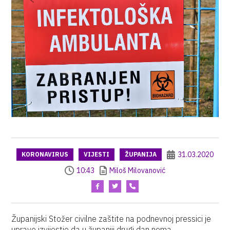
31.03.2020
KORONAVIRUS
VIJESTI
ŽUPANIJA
10:43
Miloš Milovanović
Županijski Stožer civilne zaštite na podnevnoj pressici je
upravo izvijestio da u županiji drugi dan nema