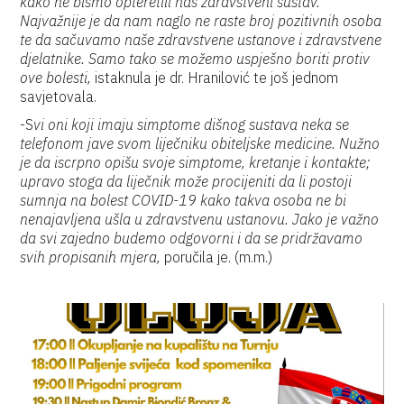
kako ne bismo opteretili naš zdravstveni sustav.
Najvažnije je da nam naglo ne raste broj pozitivnih osoba
te da sačuvamo naše zdravstvene ustanove i zdravstvene
djelatnike. Samo tako se možemo uspješno boriti protiv
ove bolesti,
istaknula je dr. Hranilović te još jednom
savjetovala.
-S
vi oni koji imaju simptome dišnog sustava neka se
telefonom jave svom liječniku obiteljske medicine. Nužno
je da iscrpno opišu svoje simptome, kretanje i kontakte;
upravo stoga da liječnik može procijeniti da li postoji
sumnja na bolest COVID-19 kako takva osoba ne bi
nenajavljena ušla u zdravstvenu ustanovu. Jako je važno
da svi zajedno budemo odgovorni i da se pridržavamo
svih propisanih mjera,
poručila je. (m.m.)