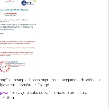
hing“ kampanji, odnosno pripremnim radnjama radi počinjenja
govarati - poručuju iz Policije.
ijevara
te savjete kako se zaštiti možete pronaći na
u MUP-a.