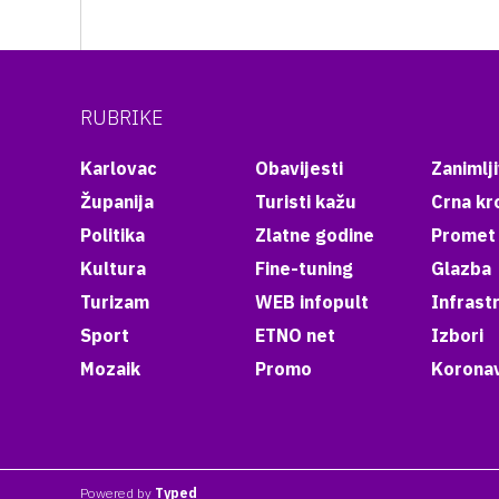
RUBRIKE
Karlovac
Obavijesti
Zanimlji
Županija
Turisti kažu
Crna kr
Politika
Zlatne godine
Promet
Kultura
Fine-tuning
Glazba
Turizam
WEB infopult
Infrast
Sport
ETNO net
Izbori
Mozaik
Promo
Koronav
Powered by
Typed