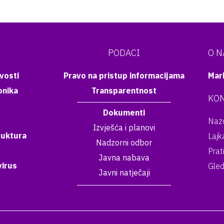
PODACI
O 
vosti
Pravo na pristup informacijama
Mar
onika
Transparentnost
KON
Dokumenti
Nazo
Izvješća i planovi
ruktura
Lajk
Nadzorni odbor
Prat
Javna nabava
irus
Gled
Javni natječaji