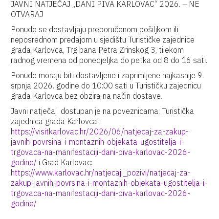
JAVNI NATJEČAJ „DANI PIVA KARLOVAC“ 2026. – NE
OTVARAJ
Ponude se dostavljaju preporučenom pošiljkom ili
neposrednom predajom u sjedištu Turističke zajednice
grada Karlovca, Trg bana Petra Zrinskog 3, tijekom
radnog vremena od ponedjeljka do petka od 8 do 16 sati.
Ponude moraju biti dostavljene i zaprimljene najkasnije 9.
srpnja 2026. godine do 10:00 sati u Turističku zajednicu
grada Karlovca bez obzira na način dostave.
Javni natječaj dostupan je na poveznicama: Turistička
zajednica grada Karlovca:
https://visitkarlovac.hr/2026/06/natjecaj-za-zakup-
javnih-povrsina-i-montaznih-objekata-ugostitelja-i-
trgovaca-na-manifestaciji-dani-piva-karlovac-2026-
godine/
i Grad Karlovac:
https://www.karlovac.hr/natjecaji_pozivi/natjecaj-za-
zakup-javnih-povrsina-i-montaznih-objekata-ugostitelja-i-
trgovaca-na-manifestaciji-dani-piva-karlovac-2026-
godine/