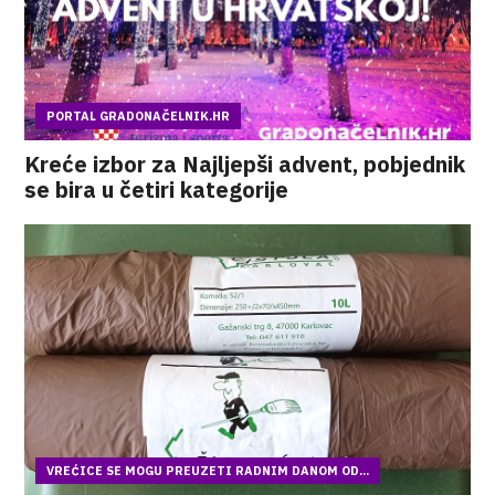
PORTAL GRADONAČELNIK.HR
Kreće izbor za Najljepši advent, pobjednik
se bira u četiri kategorije
VREĆICE SE MOGU PREUZETI RADNIM DANOM OD...