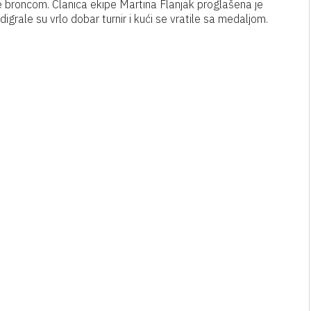
ile broncom. Članica ekipe Martina Flanjak proglašena je
grale su vrlo dobar turnir i kući se vratile sa medaljom.