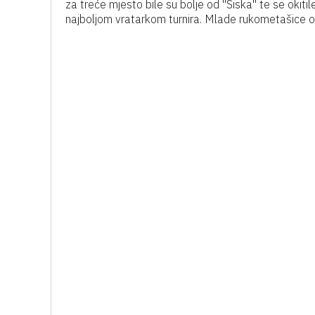
za treće mjesto bile su bolje od "Siska" te se okit
najboljom vratarkom turnira. Mlade rukometašice odi