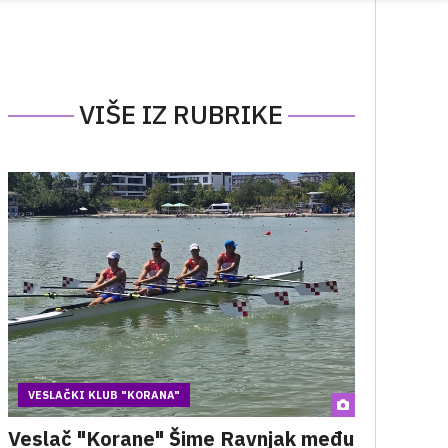
VIŠE IZ RUBRIKE
VESLAČKI KLUB "KORANA"
Veslač "Korane" Šime Ravnjak među