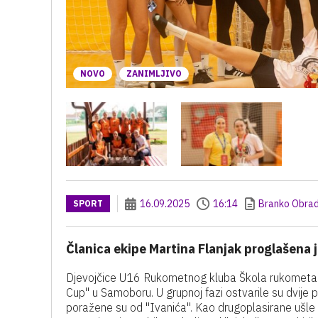
NOVO
ZANIMLJIVO
16.09.2025
16:14
Branko Obrad
SPORT
Članica ekipe Martina Flanjak proglašena 
Djevojčice U16 Rukometnog kluba Škola rukometa K
Cup" u Samoboru. U grupnoj fazi ostvarile su dvije 
poražene su od "Ivanića". Kao drugoplasirane ušle 