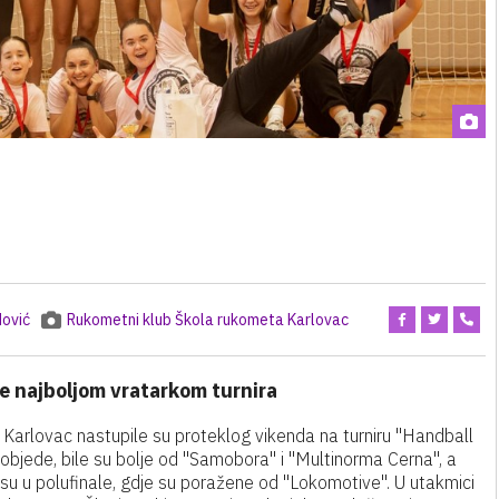
ović
Rukometni klub Škola rukometa Karlovac
je najboljom vratarkom turnira
arlovac nastupile su proteklog vikenda na turniru "Handball
pobjede, bile su bolje od "Samobora" i "Multinorma Cerna", a
su u polufinale, gdje su poražene od "Lokomotive". U utakmici