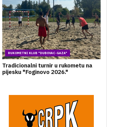
RUKOMETNI KLUB "DUBOVAC-GAZA"
Tradicionalni turnir u rukometu na
pijesku "Foginovo 2026."