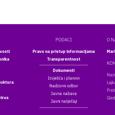
PODACI
O 
vosti
Pravo na pristup informacijama
Mar
onika
Transparentnost
KON
Dokumenti
Nazo
Izvješća i planovi
ruktura
Lajk
Nadzorni odbor
Prat
Javna nabava
irus
Gled
Javni natječaji