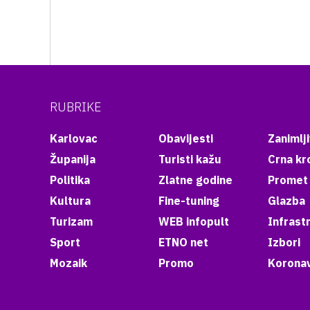
RUBRIKE
Karlovac
Obavijesti
Zanimlji
Županija
Turisti kažu
Crna kr
Politika
Zlatne godine
Promet
Kultura
Fine-tuning
Glazba
Turizam
WEB infopult
Infrast
Sport
ETNO net
Izbori
Mozaik
Promo
Koronav