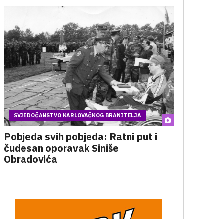
SVJEDOČANSTVO KARLOVAČKOG BRANITELJA
Pobjeda svih pobjeda: Ratni put i
čudesan oporavak Siniše
Obradovića