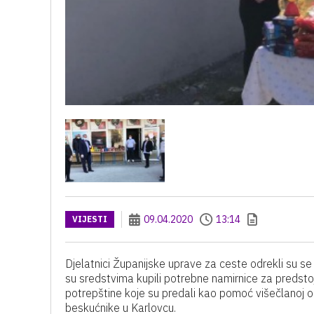
09.04.2020
13:14
VIJESTI
Djelatnici Županijske uprave za ceste odrekli su se
su sredstvima kupili potrebne namirnice za predsto
potrepštine koje su predali kao pomoć višečlanoj ob
beskućnike u Karlovcu.