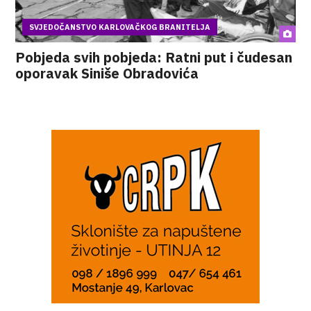
SVJEDOČANSTVO KARLOVAČKOG BRANITELJA
Pobjeda svih pobjeda: Ratni put i čudesan
oporavak Siniše Obradovića