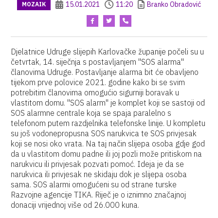
15.01.2021
11:20
Branko Obradović
MOZAIK
Djelatnice Udruge slijepih Karlovačke županije počeli su u
četvrtak, 14. siječnja s postavljanjem ''SOS alarma''
članovima Udruge. Postavljanje alarma bit će obavljeno
tijekom prve polovice 2021. godine kako bi se svim
potrebitim članovima omogućio sigurniji boravak u
vlastitom domu. "SOS alarm" je komplet koji se sastoji od
SOS alarmne centrale koja se spaja paralelno s
telefonom putem razdjelnika telefonske linije. U kompletu
su još vodonepropusna SOS narukvica te SOS privjesak
koji se nosi oko vrata. Na taj način slijepa osoba gdje god
da u vlastitom domu padne ili joj pozli može pritiskom na
narukvicu ili privjesak pozvati pomoć. Ideja je da se
narukvica ili privjesak ne skidaju dok je slijepa osoba
sama. SOS alarmi omogućeni su od strane turske
Razvojne agencije TIKA. Riječ je o iznimno značajnoj
donaciji vrijednoj više od 26.000 kuna.