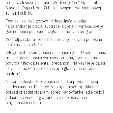
predstavili su se pjesmom „Vrati se ježiću“, čiji su autori
Slavomir Cvija i Nedo Zuban, a svojom izvedbom osvojili
su i žiri i publiku.
Festival, koji već gotovo tri desetljeća okuplja
najtalentiranije dječje izvođače iz cijele Hrvatske, ove je
godine donio posebno razigran i emotivan program.
Voditeljica zbora Irena Božičević nije skrivala ponos na
svoje male izvođače:
„Nevjerojatno sam ponosna na našu djecu. Uložili su puno
truda, volje i ljubavi u ovu izvedbu, a nagrada je samo
potvrda njihovog talenta i predanosti. Najvažnije je da su
uživali na pozornici i da su svojim glasovima dotaknuli
publiku.“
Nakon festivala, zbor Zorica već se priprema za svoj
sljedeći nastup. Djeca će za blagdan svetog Nikole
održati prigodni program ispred Karlovčanke, gdje će još
jednom razveseliti građane svojim pjesmama i
blagdanskim duhom.