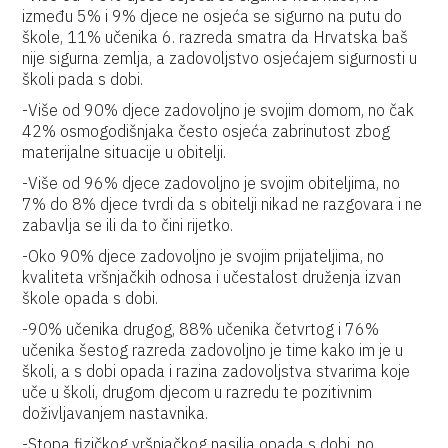
između 5% i 9% djece ne osjeća se sigurno na putu do
škole, 11% učenika 6. razreda smatra da Hrvatska baš
nije sigurna zemlja, a zadovoljstvo osjećajem sigurnosti u
školi pada s dobi.
-Više od 90% djece zadovoljno je svojim domom, no čak
42% osmogodišnjaka često osjeća zabrinutost zbog
materijalne situacije u obitelji.
-Više od 96% djece zadovoljno je svojim obiteljima, no
7% do 8% djece tvrdi da s obitelji nikad ne razgovara i ne
zabavlja se ili da to čini rijetko.
-Oko 90% djece zadovoljno je svojim prijateljima, no
kvaliteta vršnjačkih odnosa i učestalost druženja izvan
škole opada s dobi.
-90% učenika drugog, 88% učenika četvrtog i 76%
učenika šestog razreda zadovoljno je time kako im je u
školi, a s dobi opada i razina zadovoljstva stvarima koje
uče u školi, drugom djecom u razredu te pozitivnim
doživljavanjem nastavnika.
-Stopa fizičkog vršnjačkog nasilja opada s dobi, no