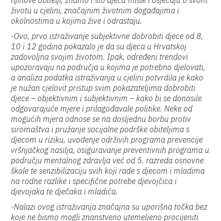
njihove obitelji, znamo i što djeca misle i osjećaju o svom
životu u cjelini, značajnim životnim događajima i
okolnostima u kojima žive i odrastaju.
-Ovo, prvo istraživanje subjektivne dobrobiti djece od 8,
10 i 12 godina pokazalo je da su djeca u Hrvatskoj
zadovoljna svojim životom. Ipak, određeni trendovi
upozoravaju na područja u kojima je potrebno djelovati,
a analiza podatka istraživanja u cjelini potvrdila je kako
je nužan cjelovit pristup svim pokazateljima dobrobiti
djece – objektivnim i subjektivnim – kako bi se donosile
odgovarajuće mjere i prilagođavale politike. Neke od
mogućih mjera odnose se na dosljednu borbu protiv
siromaštva i pružanje socijalne podrške obiteljima s
djecom u riziku, uvođenje održivih programa prevencije
vršnjačkog nasilja, osiguravanje preventivnih programa u
području mentalnog zdravlja već od 5. razreda osnovne
škole te senzibilizaciju svih koji rade s djecom i mladima
na rodne razlike i specifične potrebe djevojčica i
djevojaka te dječaka i mladića.
-Nalazi ovog istraživanja značajna su uporišna točka bez
koje ne bismo mogli znanstveno utemeljeno procijeniti