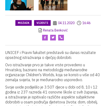
04.11.2020
16:46
MOZAIK
VIJESTI
Renata Benković
UNICEF i Pravni fakultet predstavili su danas rezultate
opsežnog istraživanja o dječjoj dobrobiti.
Ovo istraživanje prvo je takve vrste provedeno u
Hrvatskoj, bazirano na metodologiji međunarodne
organizacije Children's Worlds, koja se koristi u više od 40
zemalja svijeta, te je međunarodno usporedivo.
Svoje uvide podijelilo je 3.507 djece u dobi od 8, 10 i 12
godina iz 237 razreda 41 osnovne škole iz svih županija,
a istraživanje je ispitivalo različite aspekte subjektivne
dobrobiti u osam područja djetetova života: dom, obitelj,