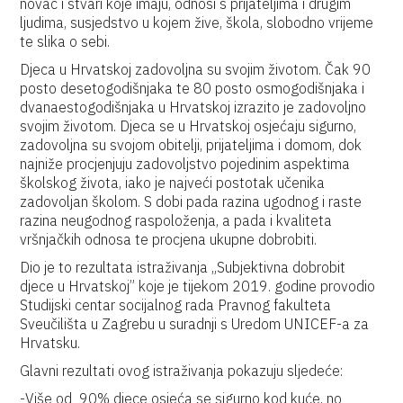
novac i stvari koje imaju, odnosi s prijateljima i drugim
ljudima, susjedstvo u kojem žive, škola, slobodno vrijeme
te slika o sebi.
Djeca u Hrvatskoj zadovoljna su svojim životom. Čak 90
posto desetogodišnjaka te 80 posto osmogodišnjaka i
dvanaestogodišnjaka u Hrvatskoj izrazito je zadovoljno
svojim životom. Djeca se u Hrvatskoj osjećaju sigurno,
zadovoljna su svojom obitelji, prijateljima i domom, dok
najniže procjenjuju zadovoljstvo pojedinim aspektima
školskog života, iako je najveći postotak učenika
zadovoljan školom. S dobi pada razina ugodnog i raste
razina neugodnog raspoloženja, a pada i kvaliteta
vršnjačkih odnosa te procjena ukupne dobrobiti.
Dio je to rezultata istraživanja „Subjektivna dobrobit
djece u Hrvatskoj” koje je tijekom 2019. godine provodio
Studijski centar socijalnog rada Pravnog fakulteta
Sveučilišta u Zagrebu u suradnji s Uredom UNICEF-a za
Hrvatsku.
Glavni rezultati ovog istraživanja pokazuju sljedeće:
-Više od 90% djece osjeća se sigurno kod kuće, no