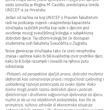
sada
, poručila je Regina M. Castillo, predstojnica Ureda
UNICEF-a za Hrvatsku.
Jedan od načina na koji UNICEF s Pravnim fakultetom
radi na podizanju svijesti i unapređenju kapaciteta
stručnjaka različitih profila koji rade s djecom jest
uvođenje novog sveučilišnog kolegija o subjektivnoj
dobrobiti djece. Taj izborni kolegij bit će dostupan
studentima svih fakulteta Sveučilišta u Zagrebu.
Nove generacije stručnjaka tako će steći neophodna
znanja i vještine kako bi bili kvalitetniji izvor podrške djeci,
kako bi ih bolje razumjeli i osnažili na njihovu putu
odrastanja.
-
Polazeći od perspektive dječjih prava, dobrobit možemo
definirati kao ostvarivanje prava i mogućnosti cjelovitog i
usklađenog razvoja potencijala za svako dijete. Kako
bismo mogli pratiti razinu dobrobiti djece i poticati
djelotvornije i društveno odgovornije djelovanje za djecu,
nužno je da uz niz objektivnih pokazatelja, kao što je,
primjerice, njihovo zdravlje ili ekonomska situacija