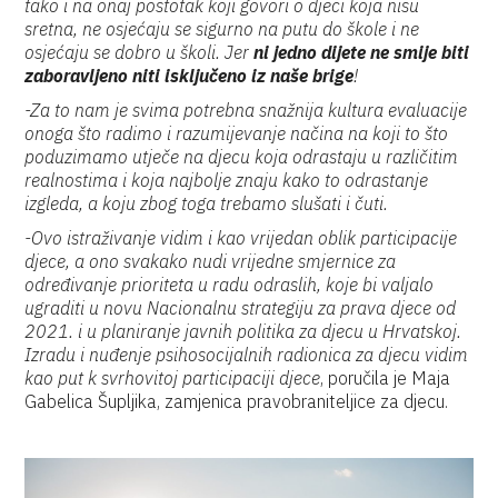
tako i na onaj postotak koji govori o djeci koja nisu
sretna, ne osjećaju se sigurno na putu do škole i ne
osjećaju se dobro u školi. Jer
ni jedno dijete ne smije biti
zaboravljeno niti isključeno iz naše brige
!
-Za to nam je svima potrebna snažnija kultura evaluacije
onoga što radimo i razumijevanje načina na koji to što
poduzimamo utječe na djecu koja odrastaju u različitim
realnostima i koja najbolje znaju kako to odrastanje
izgleda, a koju zbog toga trebamo slušati i čuti.
-Ovo istraživanje vidim i kao vrijedan oblik participacije
djece, a ono svakako nudi vrijedne smjernice za
određivanje prioriteta u radu odraslih, koje bi valjalo
ugraditi u novu Nacionalnu strategiju za prava djece od
2021. i u planiranje javnih politika za djecu u Hrvatskoj.
Izradu i nuđenje psihosocijalnih radionica za djecu vidim
kao put k svrhovitoj participaciji djece
, poručila je Maja
Gabelica Šupljika, zamjenica pravobraniteljice za djecu.