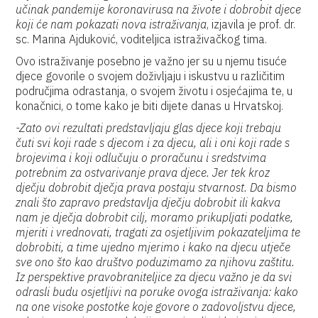
učinak pandemije koronavirusa na živote i dobrobit djece
koji će nam pokazati nova istraživanja
, izjavila je prof. dr.
sc. Marina Ajduković, voditeljica istraživačkog tima.
Ovo istraživanje posebno je važno jer su u njemu tisuće
djece govorile o svojem doživljaju i iskustvu u različitim
područjima odrastanja, o svojem životu i osjećajima te, u
konačnici, o tome kako je biti dijete danas u Hrvatskoj.
-Zato ovi rezultati predstavljaju glas djece koji trebaju
čuti svi koji rade s djecom i za djecu, ali i oni koji rade s
brojevima i koji odlučuju o proračunu i sredstvima
potrebnim za ostvarivanje prava djece. Jer tek kroz
dječju dobrobit dječja prava postaju stvarnost. Da bismo
znali što zapravo predstavlja dječju dobrobit ili kakva
nam je dječja dobrobit cilj, moramo prikupljati podatke,
mjeriti i vrednovati, tragati za osjetljivim pokazateljima te
dobrobiti, a time ujedno mjerimo i kako na djecu utječe
sve ono što kao društvo poduzimamo za njihovu zaštitu.
Iz perspektive pravobraniteljice za djecu važno je da svi
odrasli budu osjetljivi na poruke ovoga istraživanja: kako
na one visoke postotke koje govore o zadovoljstvu djece,