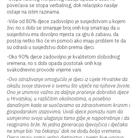
povećava se stopa verbalnog, dok relacijsko nasilje
ostaje na istim razinama.
-Više od 80% djece zadovoljno je susjedstvom u kojem
živi, no s dobi se smanjuje broj onih koji smatraju da u
susjedstvu ima dovoljno mjesta za igru ili zabavu, da
postoji netko tko će im pomoći ako imaju problem te da
su odrasli u susjedstvu dobri prema djeci.
-Oko 90% djece zadovoljno je kvalitetom slobodnog
vremena, no s dobi opada postotak onih koji
svakodnevno provode vrijeme vani.
-
O
vo istraživanje
omogućilo je djeci iz cijele Hrvatske da
iskažu svoje stavove o svemu što utječe na njihove živote.
Ono je iznimno
važno
za daljnje praćenje dobrobiti djece
u Hrvatskoj, u različitim okolnostima, a posebno
današnjim kada se suočavamo sa zdravstvenom krizom i
gospodarskim izazovima. Uvidi djece pomažu nam da
usmjerimo svoja ulaganja tamo gdje je najpotrebnije i da
reagiramo brže.
Ni jedna generacija djevojčica i dječaka
ne smije biti 'na čekanju' dok ne dođu bolja vremena.
Djeca imaju samo jedno djetinjstvo i njega žive upravo