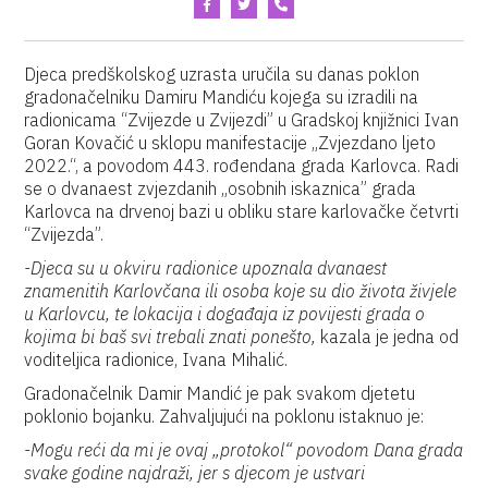
Djeca predškolskog uzrasta uručila su danas poklon
gradonačelniku Damiru Mandiću kojega su izradili na
radionicama “Zvijezde u Zvijezdi” u Gradskoj knjižnici Ivan
Goran Kovačić u sklopu manifestacije „Zvjezdano ljeto
2022.“, a povodom 443. rođendana grada Karlovca. Radi
se o dvanaest zvjezdanih „osobnih iskaznica” grada
Karlovca na drvenoj bazi u obliku stare karlovačke četvrti
“Zvijezda”.
-Djeca su u okviru radionice upoznala dvanaest
znamenitih Karlovčana ili osoba koje su dio života živjele
u Karlovcu, te lokacija i događaja iz povijesti grada o
kojima bi baš svi trebali znati ponešto,
kazala je jedna od
voditeljica radionice, Ivana Mihalić.
Gradonačelnik Damir Mandić je pak svakom djetetu
poklonio bojanku. Zahvaljujući na poklonu istaknuo je:
-Mogu reći da mi je ovaj „protokol“ povodom Dana grada
svake godine najdraži, jer s djecom je ustvari