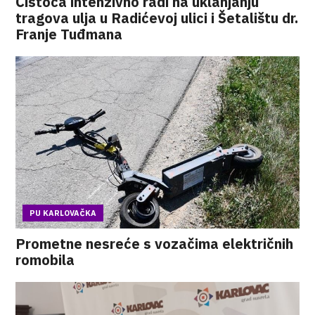
Čistoća intenzivno radi na uklanjanju
tragova ulja u Radićevoj ulici i Šetalištu dr.
Franje Tuđmana
PU KARLOVAČKA
Prometne nesreće s vozačima električnih
romobila