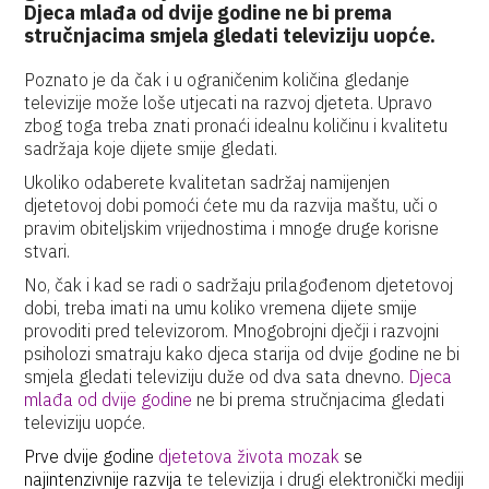
Djeca mlađa od dvije godine ne bi prema
stručnjacima smjela gledati televiziju uopće.
Poznato je da čak i u ograničenim količina gledanje
televizije može loše utjecati na razvoj djeteta. Upravo
zbog toga treba znati pronaći idealnu količinu i kvalitetu
sadržaja koje dijete smije gledati.
Ukoliko odaberete kvalitetan sadržaj namijenjen
djetetovoj dobi pomoći ćete mu da razvija maštu, uči o
pravim obiteljskim vrijednostima i mnoge druge korisne
stvari.
No, čak i kad se radi o sadržaju prilagođenom djetetovoj
dobi, treba imati na umu koliko vremena dijete smije
provoditi pred televizorom. Mnogobrojni dječji i razvojni
psiholozi smatraju kako djeca starija od dvije godine ne bi
smjela gledati televiziju duže od dva sata dnevno.
Djeca
mlađa od dvije godine
ne bi prema stručnjacima gledati
televiziju uopće.
Prve dvije godine
djetetova života mozak
se
najintenzivnije razvija
te televizija i drugi elektronički mediji