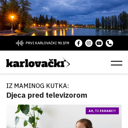
PRVI KARLOVAČKI 90.1FM
IZ MAMINOG KUTKA:
Djeca pred televizorom
AH, TI EKRANI!!!