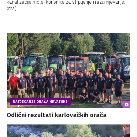
kanalizacije mole korisnike za strpljenje i razumijevanje.
(ma)
NATJECANJE ORAČA HRVATSKE
Odlični rezultati karlovačkih orača