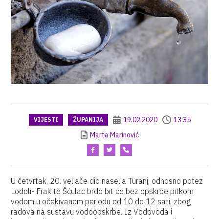
19.02.2020
13:35
VIJESTI
ŽUPANIJA
Marta Marinović
U četvrtak, 20. veljače dio naselja Turanj, odnosno potez
Lodoli- Frak te Šćulac brdo bit će bez opskrbe pitkom
vodom u očekivanom periodu od 10 do 12 sati, zbog
radova na sustavu vodoopskrbe. Iz Vodovoda i