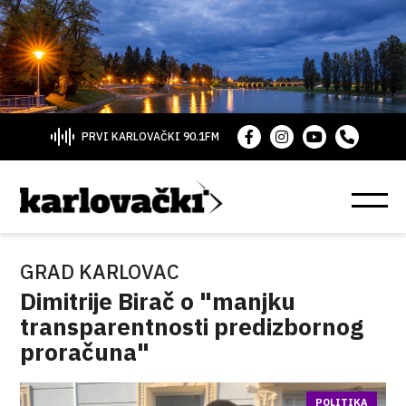
PRVI KARLOVAČKI 90.1FM
GRAD KARLOVAC
Dimitrije Birač o "manjku
transparentnosti predizbornog
proračuna"
POLITIKA