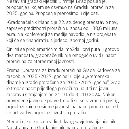
Nezavisni gradski vijećnik Dimitrije Birač poslao je
priopćenje u kojem se osvrnuo na Gradski proračun za
2025. godinu. Priopćenje prenosimo u cijelosti.
-Gradonačelnik Mandić je 22. studenog predstavio novi,
zapravo predizborni proračun u iznosu od 138,8 milijuna
eura. Na konferenciji za medije navodio je niz projekata
koji će se financirati u sljedećoj izbornoj godini.
Čini mi se problematičnim da, možda i prvi puta u gotovo
dva mandata, gradonačelnik nije omogućio uvid u nacrt
proračuna zainteresiranoj javnosti.
Prema „Uputama za izradu proračuna Grada Karlovca za
razdoblje 2025.-2027. godine“ u dijelu „Vremenska
dinamika izrade proračuna za 2025.-2027. godinu“, Grad
je trebao nacrt prijedloga proračuna uputiti na javnu
raspravu s trajanjem od 21.10. do 31.10.2024. Nakon
provedene javne rasprave trebali su se razmotriti pristigli
prijedlozi zainteresirane javnosti na nacrt proračuna, te bi
se prihvatljivi prijedlozi uvrstili u proračun.
Međutim, koliko sam vidio takvog savjetovanja nije bilo.
Na stranicama Grada nije bilo nacrta proračuna s