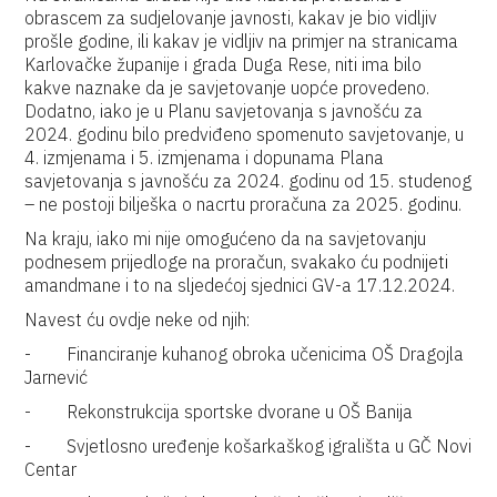
obrascem za sudjelovanje javnosti, kakav je bio vidljiv
prošle godine, ili kakav je vidljiv na primjer na stranicama
Karlovačke županije i grada Duga Rese, niti ima bilo
kakve naznake da je savjetovanje uopće provedeno.
Dodatno, iako je u Planu savjetovanja s javnošću za
2024. godinu bilo predviđeno spomenuto savjetovanje, u
4. izmjenama i 5. izmjenama i dopunama Plana
savjetovanja s javnošću za 2024. godinu od 15. studenog
– ne postoji bilješka o nacrtu proračuna za 2025. godinu.
Na kraju, iako mi nije omogućeno da na savjetovanju
podnesem prijedloge na proračun, svakako ću podnijeti
amandmane i to na sljedećoj sjednici GV-a 17.12.2024.
Navest ću ovdje neke od njih:
- Financiranje kuhanog obroka učenicima OŠ Dragojla
Jarnević
- Rekonstrukcija sportske dvorane u OŠ Banija
- Svjetlosno uređenje košarkaškog igrališta u GČ Novi
Centar