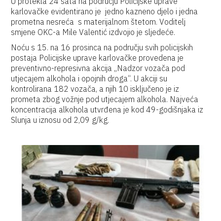
U protekla 24 sata na području Policijske uprave
karlovačke evidentirano je jedno kazneno djelo i jedna
prometna nesreća s materijalnom štetom. Voditelj
smjene OKC-a Mile Valentić izdvojio je sljedeće.
Noću s 15. na 16 prosinca na području svih policijskih
postaja Policijske uprave karlovačke provedena je
preventivno-represivna akcija „Nadzor vozača pod
utjecajem alkohola i opojnih droga“. U akciji su
kontrolirana 182 vozača, a njih 10 isključeno je iz
prometa zbog vožnje pod utjecajem alkohola. Najveća
koncentracija alkohola utvrđena je kod 49-godišnjaka iz
Slunja u iznosu od 2,09 g/kg.