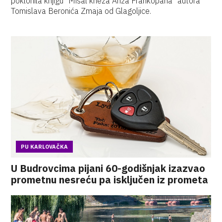
poklonila knjigu "Misal kneza Anža Frankopana" autora
Tomislava Beronića Zmaja od Glagoljice.
PU KARLOVAČKA
U Budrovcima pijani 60-godišnjak izazvao
prometnu nesreću pa isključen iz prometa