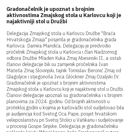
Gradonačelnik je upoznat s brojnim
aktivnostima Zmajskog stola u Karlovcu koji je
najaktivniji stol u Družbi
Delegacija Zmajskog stola u Karlovcu Družbe "Braća
Hrvatskoga Zmaja" posjetila je gradonačelnika grada
Karlovca Damira Mandića. Delegaciju je predvodio
pročelnik Zmajskog stola u Karlovcu i član Nadzornog
odbora Družbe Mladen Kuka Zmaj Abesinski II., a ostali
članovi delegacije bili su zamjenik pročelnika Ivan
Mateša Zmaj Slovinjski, tajnik Tomislav Beronić Zmaj od
Glagoljice i stjegonoša Ivica Glöckner Zmaj Ozaljski IV.
Gradonačelnik je upoznat s brojnim aktivnostima
Zmajskog stola u Karlovcu koji je najaktivniji stol u Družbi.
Članovi delegacije upoznali su gradonačelnika i s brojnim
planovima za 2024. godinu. Od brojnih aktivnosti u
protekloj godini u kojima je karlovački stol sudjelovao bila
je audijencija kod Svetog Oca Pape, posjet hrvatskom
veleposlanstvu pri Svetoj Stolici u Vatikanu i sudjelovanje
u procesiji Gospe Sinjske. Delegacija je gradonačelniku