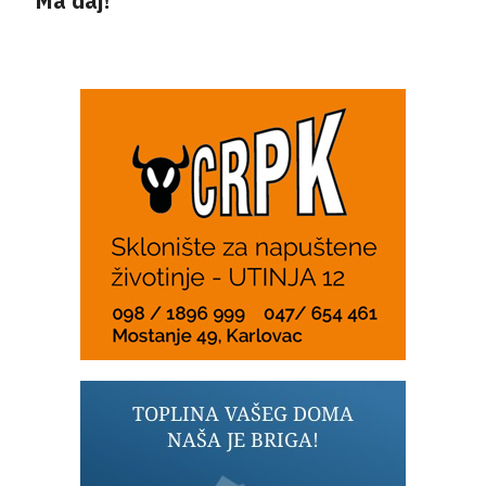
“Ma daj!”