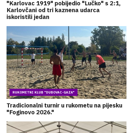
"Karlovac 1919" pobijedio "Lučko" s 2:1,
Karlovčani od tri kaznena udarca
iskoristili jedan
RUKOMETNI KLUB "DUBOVAC-GAZA"
Tradicionalni turnir u rukometu na pijesku
"Foginovo 2026."