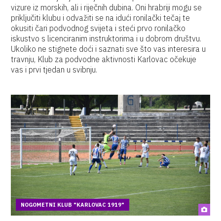
vizure iz morskih, ali i riječnih dubina. Oni hrabriji mogu se
priključiti klubu i odvažiti se na idući ronilački tečaj te
okusiti čari podvodnog svijeta i steći prvo ronilačko
iskustvo s licenciranim instruktorima i u dobrom društvu.
Ukoliko ne stignete doći i saznati sve što vas interesira u
travnju, Klub za podvodne aktivnosti Karlovac očekuje
vas i prvi tjedan u svibnju.
NOGOMETNI KLUB "KARLOVAC 1919"