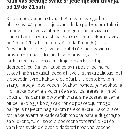
Klub vas očekuje svake srijede tijekom travnja,
od 19 do 21 sati
Klub za podvodne aktivnosti Karlovac ove godine
obilježava 45 godina djelovanja kako pod vodom, tako i
na površini, a sve zainteresirane građane pozivaju na
Dane otvorenih vrata kluba. Svaku srijedu tijekom travnja,
od 19 do 21 sati, na adresi Alfreda Krupe 6 (tik uz
Alessandrijski most), svi posjetitelji će moći zaviriti u
prostorije kluba i informirati se o prošlim, ali i o
nadolazećim aktivnostima koje provode. Uz toplu
dobrodošlicu, članovi kluba će svim posjetiocima na
slikovit način pokušati dočarati svoju istinsku zaljubljenost
u podvodni svijet, kakav je osjećaj biti u bestežinskom
stanju i lebdjeti pod vodom. Svakom roniocu je neophodna
i ronilačka oprema s kojom će se svi zainteresirani moći i
upoznati na danima otvorenih vrata, a neizostavna tema
bit će i ekologija kojoj svaki ronioc posvećuju mnogo
pažnje, s najvećim naglaskom na eko akcije. Kako bi sve
ronilačke avanture karlovačkih ronioca ostale dugotrajno
zabilježene, tu je i sekcija podvodne fotografije koji će
vam kroz svoje djelovanje dočarati predivne vodene