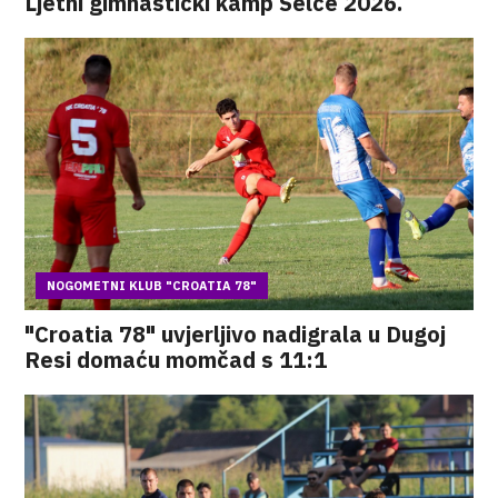
Ljetni gimnastički kamp Selce 2026.
NOGOMETNI KLUB "CROATIA 78"
"Croatia 78" uvjerljivo nadigrala u Dugoj
Resi domaću momčad s 11:1