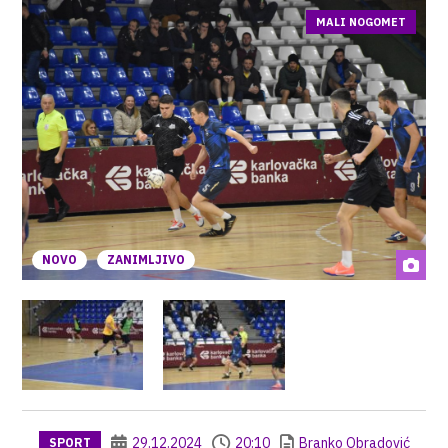
MALI NOGOMET
NOVO
ZANIMLJIVO
29.12.2024
20:10
Branko Obradović
SPORT