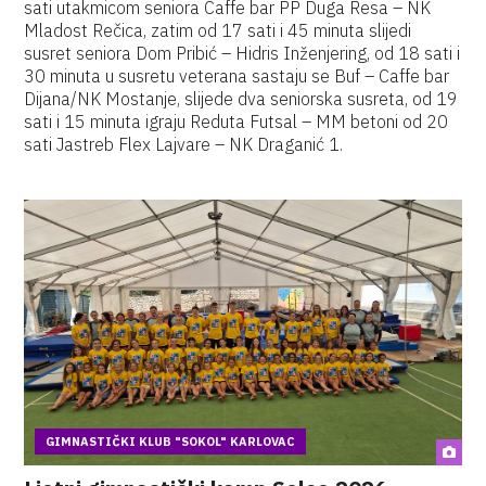
sati utakmicom seniora Caffe bar PP Duga Resa – NK
Mladost Rečica, zatim od 17 sati i 45 minuta slijedi
susret seniora Dom Pribić – Hidris Inženjering, od 18 sati i
30 minuta u susretu veterana sastaju se Buf – Caffe bar
Dijana/NK Mostanje, slijede dva seniorska susreta, od 19
sati i 15 minuta igraju Reduta Futsal – MM betoni od 20
sati Jastreb Flex Lajvare – NK Draganić 1.
GIMNASTIČKI KLUB "SOKOL" KARLOVAC