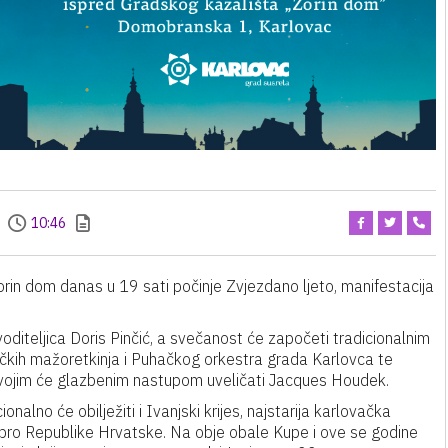
10:46
in dom danas u 19 sati počinje Zvjezdano ljeto, manifestacija
oditeljica Doris Pinčić, a svečanost će započeti tradicionalnim
ih mažoretkinja i Puhačkog orkestra grada Karlovca te
vojim će glazbenim nastupom uveličati Jacques Houdek.
onalno će obilježiti i Ivanjski krijes, najstarija karlovačka
obro Republike Hrvatske. Na obje obale Kupe i ove se godine