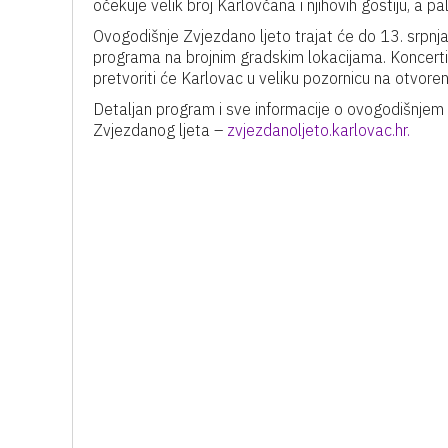
očekuje velik broj Karlovčana i njihovih gostiju, a p
Ovogodišnje Zvjezdano ljeto trajat će do 13. srpnja
programa na brojnim gradskim lokacijama. Koncerti, f
pretvoriti će Karlovac u veliku pozornicu na otvore
Detaljan program i sve informacije o ovogodišnjem 
Zvjezdanog ljeta –
zvjezdanoljeto.karlovac.hr.