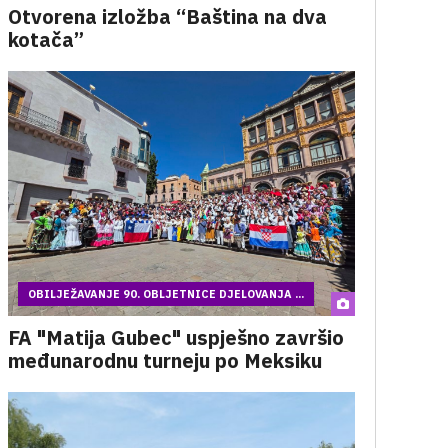
Otvorena izložba “Baština na dva
kotača”
OBILJEŽAVANJE 90. OBLJETNICE DJELOVANJA ...
FA "Matija Gubec" uspješno završio
međunarodnu turneju po Meksiku