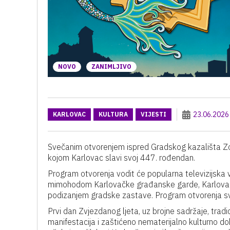
NOVO
ZANIMLJIVO
23.06.2026
KARLOVAC
KULTURA
VIJESTI
Svečanim otvorenjem ispred Gradskog kazališta Zor
kojom Karlovac slavi svoj 447. rođendan.
Program otvorenja vodit će popularna televizijska v
mimohodom Karlovačke građanske garde, Karlovačk
podizanjem gradske zastave. Program otvorenja s
Prvi dan Zvjezdanog ljeta, uz brojne sadržaje, tradici
manifestacija i zaštićeno nematerijalno kulturno d