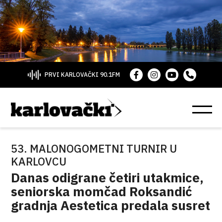
PRVI KARLOVAČKI 90.1FM
53. MALONOGOMETNI TURNIR U
KARLOVCU
Danas odigrane četiri utakmice,
seniorska momčad Roksandić
gradnja Aestetica predala susret