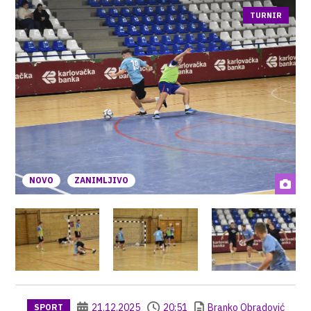
TURNIR
NOVO
ZANIMLJIVO
21.12.2025
20:51
Branko Obradović
SPORT