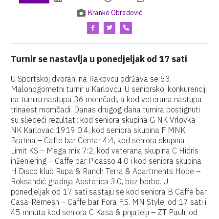
Branko Obradović
Turnir se nastavlja u ponedjeljak od 17 sati
U Sportskoj dvorani na Rakovcu održava se 53.
Malonogometni turnir u Karlovcu. U seniorskoj konkurenciji
na turniru nastupa 36 momčadi, a kod veterana nastupa
trinaest momčadi. Danas drugog dana turnira postignuti
su sljedeći rezultati: kod seniora skupina G NK Vrlovka –
NK Karlovac 1919 0:4, kod seniora skupina F MNK
Bratina – Caffe bar Centar 4:4, kod seniora skupina L
Limit KS – Mega mix 7:2, kod veterana skupina C Hidris
inženjering – Caffe bar Picasso 4:0 i kod seniora skupina
H Disco klub Rupa & Ranch Terra & Apartments Hope –
Roksandić gradnja Aestetica 3:0, bez borbe. U
ponedjeljak od 17 sati sastaju se kod seniora B Caffe bar
Casa-Remesh – Caffe bar Fora F.S. MN Style, od 17 sati i
45 minuta kod seniora C Kasa & prijatelji – ZT Pauli, od