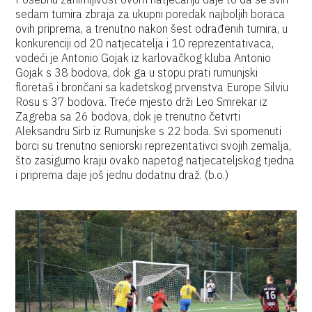
sedam turnira zbraja za ukupni poredak najboljih boraca
ovih priprema, a trenutno nakon šest odrađenih turnira, u
konkurenciji od 20 natjecatelja i 10 reprezentativaca,
vodeći je Antonio Gojak iz karlovačkog kluba Antonio
Gojak s 38 bodova, dok ga u stopu prati rumunjski
floretaš i brončani sa kadetskog prvenstva Europe Silviu
Rosu s 37 bodova. Treće mjesto drži Leo Smrekar iz
Zagreba sa 26 bodova, dok je trenutno četvrti
Aleksandru Sirb iz Rumunjske s 22 boda. Svi spomenuti
borci su trenutno seniorski reprezentativci svojih zemalja,
što zasigurno kraju ovako napetog natjecateljskog tjedna
i priprema daje još jednu dodatnu draž. (b.o.)