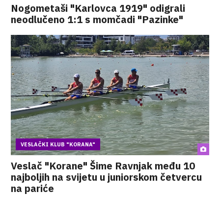
Nogometaši "Karlovca 1919" odigrali
neodlučeno 1:1 s momčadi "Pazinke"
VESLAČKI KLUB "KORANA"
Veslač "Korane" Šime Ravnjak među 10
najboljih na svijetu u juniorskom četvercu
na pariće