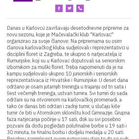
Danas u Karlovcu završavaju desetodnevne pripreme za
novu sezonu, koje je Mačevalački klub "Karlovac"
organizirao za svoje članove. Na pripremama su osim
članova karlovačkog kluba sudjelovali i reprezentativci u
disciplini floret iz Zagreba, te ukupno 6 natjecatelja iz
Rumunjske, koji su u Karlovac doputovali sa seniorskim
izbornikom za muški floret. Treba napomenuti da je na
kampu sudjelovalo ukupno 10 juniorskih i seniorskih
reprezentativaca iz Hrvatske i Rumunjske. U deset dana
održano je osam jutarnjih treninga u trajanju od tri sata i
šest večernjih treninga, ustvari turnira. Svi turniri do sada
održani su na otvorenom na karlovačkoj promenadi, a
tako će danas biti održan i zadnji turnir, u slučaju kiše
turnir će biti u Atomskom skloništu kod Gimnazije. Grupna
faza natjecanja počinje u 17 sati, dok su svi posebno
pozvani da dođu pogledati polufinalne borbe u 19 sati i
30 minuta, te finalnu borbu i dodjelu medalja u 20 sati.
Posebnu zanimljivost ovom natjecanju daje to da se svih