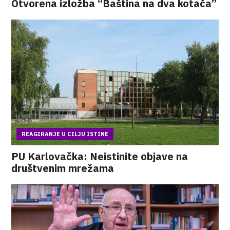
Otvorena izložba “Baština na dva kotača”
REAGIRANJE U CILJU ISTINE
PU Karlovačka: Neistinite objave na
društvenim mrežama