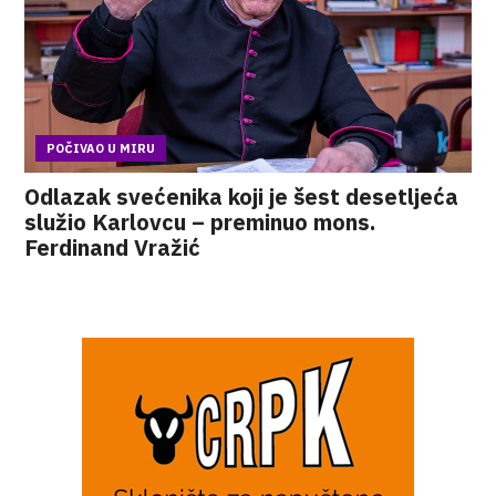
POČIVAO U MIRU
Odlazak svećenika koji je šest desetljeća
služio Karlovcu – preminuo mons.
Ferdinand Vražić