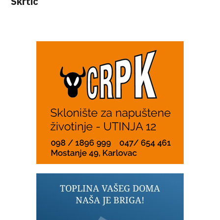
Škrtić