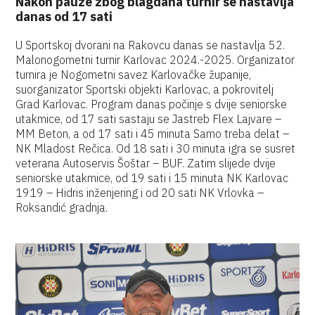
Nakon pauze zbog blagdana turnir se nastavlja
danas od 17 sati
U Sportskoj dvorani na Rakovcu danas se nastavlja 52.
Malonogometni turnir Karlovac 2024.-2025. Organizator
turnira je Nogometni savez Karlovačke županije,
suorganizator Sportski objekti Karlovac, a pokrovitelj
Grad Karlovac. Program danas počinje s dvije seniorske
utakmice, od 17 sati sastaju se Jastreb Flex Lajvare –
MM Beton, a od 17 sati i 45 minuta Samo treba delat –
NK Mladost Rečica. Od 18 sati i 30 minuta igra se susret
veterana Autoservis Šoštar – BUF. Zatim slijede dvije
seniorske utakmice, od 19 sati i 15 minuta NK Karlovac
1919 – Hidris inženjering i od 20 sati NK Vrlovka –
Roksandić gradnja.