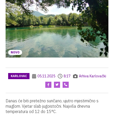
NOVO
05.11.2025
8:17
Arhiva Karlovački
KARLOVAC
Danas će biti pretežno sunčano, ujutro mjestimično s
maglom. Vjetar slab jugoistočni. Najviša dnevna
temperatura od 12 do 15°C.