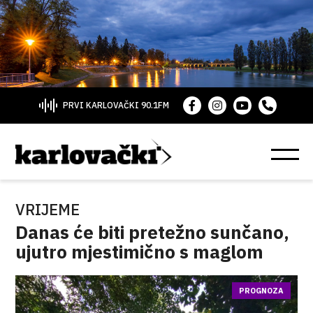
PRVI KARLOVAČKI 90.1FM
VRIJEME
Danas će biti pretežno sunčano,
ujutro mjestimično s maglom
PROGNOZA