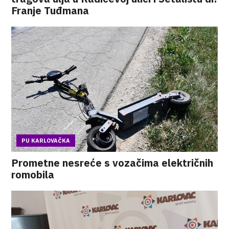
Franje Tuđmana
PU KARLOVAČKA
Prometne nesreće s vozačima električnih
romobila