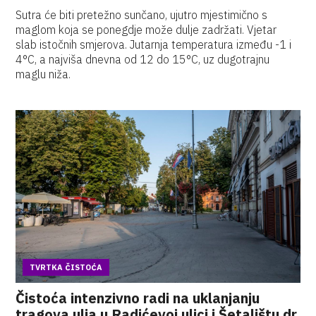
Sutra će biti pretežno sunčano, ujutro mjestimično s
maglom koja se ponegdje može dulje zadržati. Vjetar
slab istočnih smjerova. Jutarnja temperatura između -1 i
4°C, a najviša dnevna od 12 do 15°C, uz dugotrajnu
maglu niža.
TVRTKA ČISTOĆA
Čistoća intenzivno radi na uklanjanju
tragova ulja u Radićevoj ulici i Šetalištu dr.