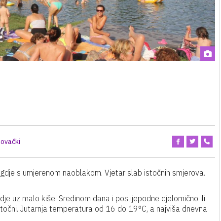
lovački
gdje s umjerenom naoblakom. Vjetar slab istočnih smjerova.
gdje uz malo kiše. Sredinom dana i poslijepodne djelomično ili
stočni. Jutarnja temperatura od 16 do 19°C, a najviša dnevna