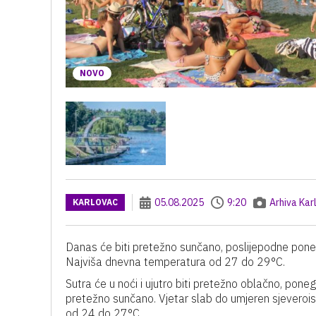
NOVO
05.08.2025
9:20
Arhiva Kar
KARLOVAC
Danas će biti pretežno sunčano, poslijepodne pone
Najviša dnevna temperatura od 27 do 29°C.
Sutra će u noći i ujutro biti pretežno oblačno, pone
pretežno sunčano. Vjetar slab do umjeren sjeveroi
od 24 do 27°C.