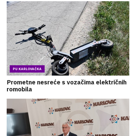
PU KARLOVAČKA
Prometne nesreće s vozačima električnih
romobila