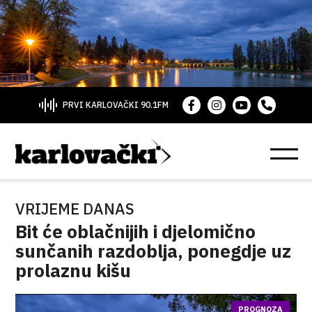
PRVI KARLOVAČKI 90.1FM
VRIJEME DANAS
Bit će oblačnijih i djelomično
sunčanih razdoblja, ponegdje uz
prolaznu kišu
PROGNOZA