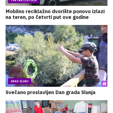
TVRTKA ČISTOĆA
Mobilno reciklažno dvorište ponovo izlazi
na teren, po četvrti put ove godine
GRAD SLUNJ
Svečano proslavljen Dan grada Slunja