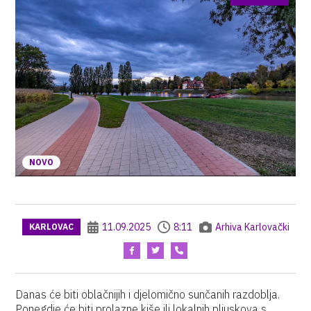
NOVO
11.09.2025
8:11
Arhiva Karlovački
KARLOVAC
Danas će biti oblačnijih i djelomično sunčanih razdoblja.
Ponegdje će biti prolazne kiše ili lokalnih pljuskova s