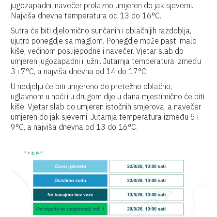
jugozapadni, navečer prolazno umjeren do jak sjeverni.
Najviša dnevna temperatura od 13 do 16°C.
Sutra će biti djelomično sunčanih i oblačnijih razdoblja,
ujutro ponegdje sa maglom. Ponegdje može pasti malo
kiše, većinom poslijepodne i navečer. Vjetar slab do
umjeren jugozapadni i južni. Jutarnja temperatura između
3 i 7°C, a najviša dnevna od 14 do 17°C.
U nedjelju će biti umjereno do pretežno oblačno,
uglavnom u noći i u drugom dijelu dana mjestimično će biti
kiše. Vjetar slab do umjeren istočnih smjerova, a navečer
umjeren do jak sjeverni. Jutarnja temperatura između 5 i
9°C, a najviša dnevna od 13 do 16°C.