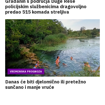
Građanin s područja Duge Rese
policijskim službenicima dragovoljno
predao 515 komada streljiva
VREMENSKA PROGNOZA
Danas će biti djelomično ili pretežno
sunčano i manje vruće