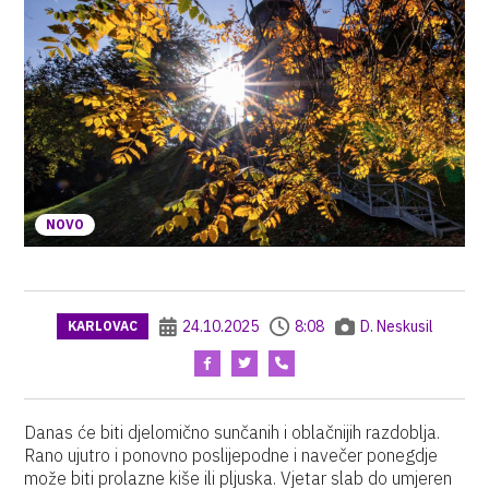
NOVO
24.10.2025
8:08
D. Neskusil
KARLOVAC
Danas će biti djelomično sunčanih i oblačnijih razdoblja.
Rano ujutro i ponovno poslijepodne i navečer ponegdje
može biti prolazne kiše ili pljuska. Vjetar slab do umjeren