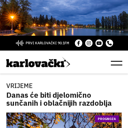
PRVI KARLOVAČKI 90.1FM
VRIJEME
Danas će biti djelomično
sunčanih i oblačnijih razdoblja
PROGNOZA