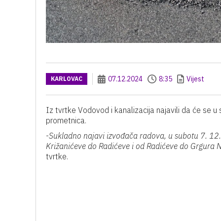
07.12.2024
8:35
Vijest
KARLOVAC
Iz tvrtke Vodovod i kanalizacija najavili da će se u
prometnica.
-
Sukladno najavi izvođača radova, u subotu 7. 12. 
Križanićeve do Radićeve i od Radićeve do Grgura N
tvrtke.