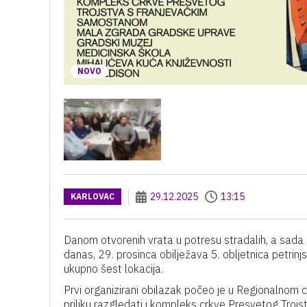
NOVO
29.12.2025
13:15
KARLOVAC
Danom otvorenih vrata u potresu stradalih, a sada 
danas, 29. prosinca obilježava 5. obljetnica petrinjs
ukupno šest lokacija.
Prvi organizirani obilazak počeo je u Regionalnom c
priliku razgledati i kompleks crkve Presvetog Tro