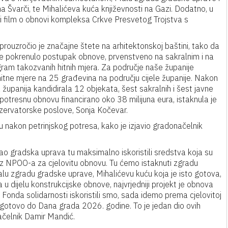
na Švarči, te Mihalićeva kuća književnosti na Gazi. Dodatno, u
i film o obnovi kompleksa Crkve Presvetog Trojstva s
prouzročio je značajne štete na arhitektonskoj baštini, tako da
ne pokrenulo postupak obnove, prvenstveno na sakralnim i na
ram takozvanih hitnih mjera. Za područje naše županije
hitne mjere na 25 građevina na području cijele županije. Nakon
 županija kandidirala 12 objekata, šest sakralnih i šest javne
potresnu obnovu financirano oko 38 milijuna eura, istaknula je
zervatorske poslove, Sonja Kočevar.
 nakon petrinjskog potresa, kako je izjavio gradonačelnik
o kao gradska uprava tu maksimalno iskoristili sredstva koja su
 iz NPOO-a za cjelovitu obnovu. Tu ćemo istaknuti zgradu
u zgradu gradske uprave, Mihalićevu kuću koja je isto gotova,
u dijelu konstrukcijske obnove, najvrjedniji projekt je obnova
Fonda solidarnosti iskoristili smo, sada idemo prema cjelovitoj
 gotovo do Dana grada 2026. godine. To je jedan dio ovih
ačelnik Damir Mandić.