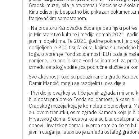
Gradski muzej, bila je otvorena i Medicinska škola 
Kinu Edison je besplatno bio prikazan dokumentarn
franjevačkim samostanom.
-Na prostoru Karlovačke županije petrinjski potres 
je Ministarstvo kulture i medija odmah 2021. godi
javnim objektima. Te 2021. godine pokrenut je prog
dodijeljeno je 800 tisuća eura, kojima su izvedene 
toga, otvoren je Fond solidarnosti EU i tada je naša
namjene. Ukupno je kroz Fond solidarnosti za protu
između ostalog voditeljica područne službe za kon
Sve aktivnosti koje su poduzimane u gradu Karlovcu
Damir Mandić, mogu se razdijeliti u dva dijela.
-Prvi dio je ovaj koji se tiče javnih zgrada i mi sm
bila dostupna preko Fonda solidarnosti, a kasnije i
Gradskog muzeja koja je kompletno obnovljena, Mal
a u ovom trenutku, osim zgrade Kamoda koja je bila 
Hrvatskog doma. Sredstva koja su bila dostupna iz 
obnovi Hrvatskog doma i uvjeren sam da će to biti
javnih ulaganja, istaknuo je između ostalog gradon