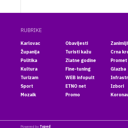
RUBRIKE
Karlovac
Obavijesti
Zanimlji
Županija
Turisti kažu
Crna kr
Politika
Zlatne godine
Promet
Kultura
Fine-tuning
Glazba
Turizam
WEB infopult
Infrast
Sport
ETNO net
Izbori
Mozaik
Promo
Koronav
Powered by
Typed