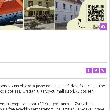
obnovljenih objekata javne namjene i u Karlovačkoj županiji se
kog potresa. Građani u Karlovcu imali su priliku posjetiti
entru kompetentnosti (RCK), a građani su u Zvijezdi imali
jstva s franjevačkim samostanom, Malu zgradu gradske uprave i