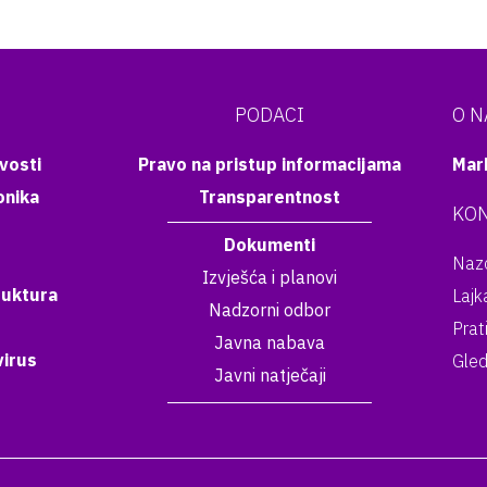
PODACI
O 
vosti
Pravo na pristup informacijama
Mar
onika
Transparentnost
KON
Dokumenti
Nazo
Izvješća i planovi
ruktura
Lajk
Nadzorni odbor
Prat
Javna nabava
irus
Gled
Javni natječaji