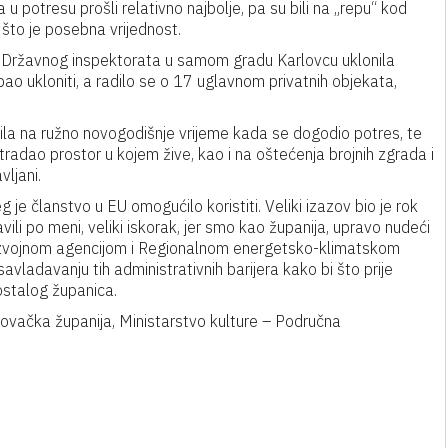
u potresu prošli relativno najbolje, pa su bili na „repu“ kod
a što je posebna vrijednost.
o Državnog inspektorata u samom gradu Karlovcu uklonila
rebao ukloniti, a radilo se o 17 uglavnom privatnih objekata,
ila na ružno novogodišnje vrijeme kada se dogodio potres, te
stradao prostor u kojem žive, kao i na oštećenja brojnih zgrada i
vljani.
g je članstvo u EU omogućilo koristiti. Veliki izazov bio je rok
vili po meni, veliki iskorak, jer smo kao županija, upravo nudeći
azvojnom agencijom i Regionalnom energetsko-klimatskom
vladavanju tih administrativnih barijera kako bi što prije
 ostalog županica.
lovačka županija, Ministarstvo kulture – Područna