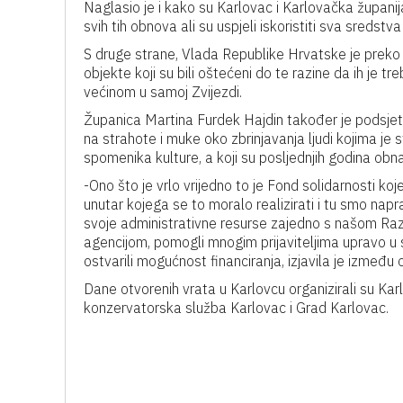
Naglasio je i kako su Karlovac i Karlovačka županija 
svih tih obnova ali su uspjeli iskoristiti sva sredstv
S druge strane, Vlada Republike Hrvatske je prek
objekte koji su bili oštećeni do te razine da ih je t
većinom u samoj Zvijezdi.
Županica Martina Furdek Hajdin također je podsjet
na strahote i muke oko zbrinjavanja ljudi kojima je 
spomenika kulture, a koji su posljednjih godina obna
-Ono što je vrlo vrijedno to je Fond solidarnosti koje
unutar kojega se to moralo realizirati i tu smo napra
svoje administrativne resurse zajedno s našom R
agencijom, pomogli mnogim prijaviteljima upravo u sa
ostvarili mogućnost financiranja, izjavila je između
Dane otvorenih vrata u Karlovcu organizirali su Kar
konzervatorska služba Karlovac i Grad Karlovac.