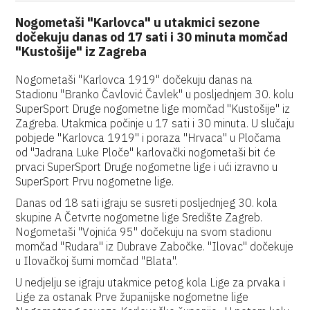
Nogometaši "Karlovca" u utakmici sezone
dočekuju danas od 17 sati i 30 minuta momčad
"Kustošije" iz Zagreba
Nogometaši "Karlovca 1919" dočekuju danas na
Stadionu "Branko Čavlović Čavlek" u posljednjem 30. kolu
SuperSport Druge nogometne lige momčad "Kustošije" iz
Zagreba. Utakmica počinje u 17 sati i 30 minuta. U slučaju
pobjede "Karlovca 1919" i poraza "Hrvaca" u Pločama
od "Jadrana Luke Ploče" karlovački nogometaši bit će
prvaci SuperSport Druge nogometne lige i ući izravno u
SuperSport Prvu nogometne lige.
Danas od 18 sati igraju se susreti posljednjeg 30. kola
skupine A Četvrte nogometne lige Središte Zagreb.
Nogometaši "Vojnića 95" dočekuju na svom stadionu
momčad "Rudara" iz Dubrave Zabočke. "Ilovac" dočekuje
u Ilovačkoj šumi momčad "Blata".
U nedjelju se igraju utakmice petog kola Lige za prvaka i
Lige za ostanak Prve županijske nogometne lige