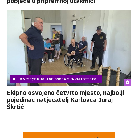
pobjede u pripremnoj utakmici
KLUB VISEĆE KUGLANE OSOBA S INVALIDITETO...
Ekipno osvojeno četvrto mjesto, najbolji
pojedinac natjecatelj Karlovca Juraj
Škrtić