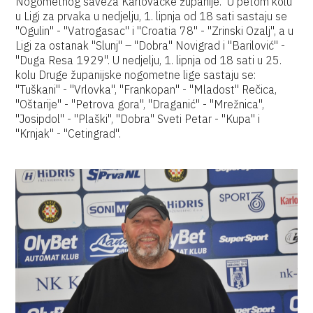
Nogometnog saveza Karlovačke županije. U petom kolu
u Ligi za prvaka u nedjelju, 1. lipnja od 18 sati sastaju se
"Ogulin" - "Vatrogasac" i "Croatia 78" - "Zrinski Ozalj", a u
Ligi za ostanak "Slunj" – "Dobra" Novigrad i "Barilović" -
"Duga Resa 1929". U nedjelju, 1. lipnja od 18 sati u 25.
kolu Druge županijske nogometne lige sastaju se:
"Tuškani" - "Vrlovka", "Frankopan" - "Mladost" Rečica,
"Oštarije" - "Petrova gora", "Draganić" - "Mrežnica",
"Josipdol" - "Plaški", "Dobra" Sveti Petar - "Kupa" i
"Krnjak" - "Cetingrad".