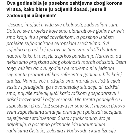
Ova godina bila je posebno zahtjevna zbog korona
virusa, kako biste ju ocijenili dosad, jeste li
zadovoljni učinjenim?
-
Jesam, imajući u vidu sve okolnosti, zadovoljan sam.
Gotovo sve projekte koje smo planirali ove godine priveli
smo kraju ili su pred završetkom, a posebno ističem
projekte sufinancirane europskim sredstvima. Svi
zajedno u gradskoj upravi uistinu smo uložili dodatne
napore kako bi uspjeli, usprkos pandemiji. Naravno, od
nekih smo projekata zbog okolnosti morali odustati. Osim
toga, mislim da ovu godinu ne možemo ni u jednom
segmentu promatrati kao referentnu godinu u bilo kojoj
analizi. Naime, već u ožujku smo morali presložiti cijeli
sustav i prilagoditi ga novonastaloj situaciji, ali izdržali
smo, najviše zahvaljujući karlovačkom gospodarstvu i
našoj trezvenosti i odgovornosti. Dio tereta podnijeli su i
zaposlenici gradskog sustava jer smo šest mjeseci gotovo
svim zaposlenima smanjili primanja i pokazali socijalnu
osjetljivost i staloženost. Sustav funkcionira, što je
najbitnije, a posebno priznanje ide komunalnim
radnicima Čistoće, Zelenila i Vodovoda i kanalizacije.