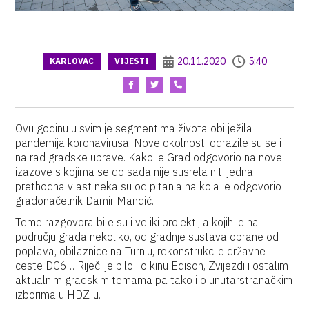
20.11.2020
5:40
KARLOVAC
VIJESTI
Ovu godinu u svim je segmentima života obilježila
pandemija koronavirusa. Nove okolnosti odrazile su se i
na rad gradske uprave. Kako je Grad odgovorio na nove
izazove s kojima se do sada nije susrela niti jedna
prethodna vlast neka su od pitanja na koja je odgovorio
gradonačelnik Damir Mandić.
Teme razgovora bile su i veliki projekti, a kojih je na
području grada nekoliko, od gradnje sustava obrane od
poplava, obilaznice na Turnju, rekonstrukcije državne
ceste DC6… Riječi je bilo i o kinu Edison, Zvijezdi i ostalim
aktualnim gradskim temama pa tako i o unutarstranačkim
izborima u HDZ-u.