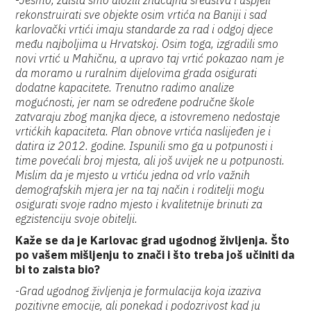
-
Jesmo, zaista smo uložili značajna sredstva i uspjeli
rekonstruirati sve objekte osim vrtića na Baniji i sad
karlovački vrtići imaju standarde za rad i odgoj djece
među najboljima u Hrvatskoj. Osim toga, izgradili smo
novi vrtić u Mahičnu, a upravo taj vrtić pokazao nam je
da moramo u ruralnim dijelovima grada osigurati
dodatne kapacitete. Trenutno radimo analize
mogućnosti, jer nam se određene područne škole
zatvaraju zbog manjka djece, a istovremeno nedostaje
vrtićkih kapaciteta. Plan obnove vrtića naslijeđen je i
datira iz 2012. godine. Ispunili smo ga u potpunosti i
time povećali broj mjesta, ali još uvijek ne u potpunosti.
Mislim da je mjesto u vrtiću jedna od vrlo važnih
demografskih mjera jer na taj način i roditelji mogu
osigurati svoje radno mjesto i kvalitetnije brinuti za
egzistenciju svoje obitelji.
Kaže se da je Karlovac grad ugodnog življenja. Što
po vašem mišljenju to znači i što treba još učiniti da
bi to zaista bio?
-
Grad ugodnog življenja je formulacija koja izaziva
pozitivne emocije, ali ponekad i podozrivost kad ju