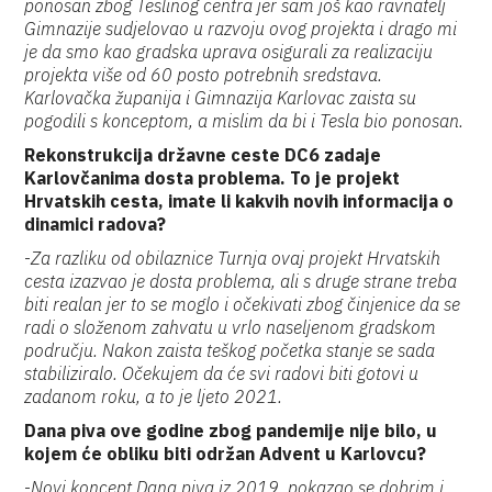
ponosan zbog Teslinog centra jer sam još kao ravnatelj
Gimnazije sudjelovao u razvoju ovog projekta i drago mi
je da smo kao gradska uprava osigurali za realizaciju
projekta više od 60 posto potrebnih sredstava.
Karlovačka županija i Gimnazija Karlovac zaista su
pogodili s konceptom, a mislim da bi i Tesla bio ponosan.
Rekonstrukcija državne ceste DC6 zadaje
Karlovčanima dosta problema. To je projekt
Hrvatskih cesta, imate li kakvih novih informacija o
dinamici radova?
-
Za razliku od obilaznice Turnja ovaj projekt Hrvatskih
cesta izazvao je dosta problema, ali s druge strane treba
biti realan jer to se moglo i očekivati zbog činjenice da se
radi o složenom zahvatu u vrlo naseljenom gradskom
području. Nakon zaista teškog početka stanje se sada
stabiliziralo. Očekujem da će svi radovi biti gotovi u
zadanom roku, a to je ljeto 2021.
Dana piva ove godine zbog pandemije nije bilo, u
kojem će obliku biti održan Advent u Karlovcu?
-
Novi koncept Dana piva iz 2019. pokazao se dobrim i