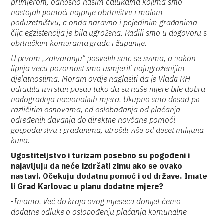
primjerom, odnosno našim odlukama kojima smo
nastojali pomoći najprije obrtništvu i malom
poduzetništvu, a onda naravno i pojedinim građanima
čija egzistencija je bila ugrožena. Radili smo u dogovoru s
obrtničkim komorama grada i županije.
U prvom „zatvaranju“ posvetili smo se svima, a nakon
lipnja veću pozornost smo usmjerili najugroženijim
djelatnostima. Moram ovdje naglasiti da je Vlada RH
odradila izvrstan posao tako da su naše mjere bile dobra
nadogradnja nacionalnih mjera. Ukupno smo dosad po
različitim osnovama, od oslobađanja od plaćanja
određenih davanja do direktne novčane pomoći
gospodarstvu i građanima, utrošili više od deset milijuna
kuna.
Ugostiteljstvo i turizam posebno su pogođeni i
najavljuju da neće izdržati zimu ako se ovako
nastavi. Očekuju dodatnu pomoć i od države. Imate
li Grad Karlovac u planu dodatne mjere?
-
Imamo. Već do kraja ovog mjeseca donijet ćemo
dodatne odluke o oslobođenju plaćanja komunalne