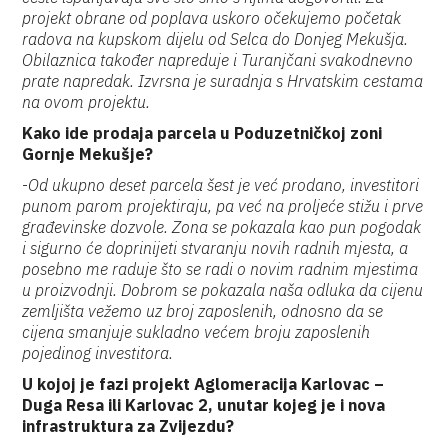
projekt obrane od poplava uskoro očekujemo početak
radova na kupskom dijelu od Selca do Donjeg Mekušja.
Obilaznica također napreduje i Turanjčani svakodnevno
prate napredak. Izvrsna je suradnja s Hrvatskim cestama
na ovom projektu.
Kako ide prodaja parcela u Poduzetničkoj zoni
Gornje Mekušje?
-
Od ukupno deset parcela šest je već prodano, investitori
punom parom projektiraju, pa već na proljeće stižu i prve
građevinske dozvole. Zona se pokazala kao pun pogodak
i sigurno će doprinijeti stvaranju novih radnih mjesta, a
posebno me raduje što se radi o novim radnim mjestima
u proizvodnji. Dobrom se pokazala naša odluka da cijenu
zemljišta vežemo uz broj zaposlenih, odnosno da se
cijena smanjuje sukladno većem broju zaposlenih
pojedinog investitora.
U kojoj je fazi projekt Aglomeracija Karlovac –
Duga Resa ili Karlovac 2, unutar kojeg je i nova
infrastruktura za Zvijezdu?