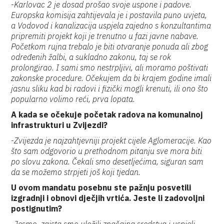
-
Karlovac 2 je dosad prošao svoje uspone i padove.
Europska komisija zahtijevala je i postavila puno uvjeta,
a Vodovod i kanalizacija uspjela zajedno s konzultantima
pripremiti projekt koji je trenutno u fazi javne nabave.
Početkom rujna trebalo je biti otvaranje ponuda ali zbog
određenih žalbi, a sukladno zakonu, taj se rok
prolongirao. I sami smo nestrpljivi, ali moramo poštivati
zakonske procedure. Očekujem da bi krajem godine imali
jasnu sliku kad bi radovi i fizički mogli krenuti, ili ono što
popularno volimo reći, prva lopata.
A kada se očekuje početak radova na komunalnoj
infrastrukturi u Zvijezdi?
-
Zvijezda je najzahtjevniji projekt cijele Aglomeracije. Kao
što sam odgovorio u prethodnom pitanju sve mora biti
po slovu zakona. Čekali smo desetljećima, siguran sam
da se možemo strpjeti još koji tjedan.
U ovom mandatu posebnu ste pažnju posvetili
izgradnji i obnovi dječjih vrtića. Jeste li zadovoljni
postignutim?