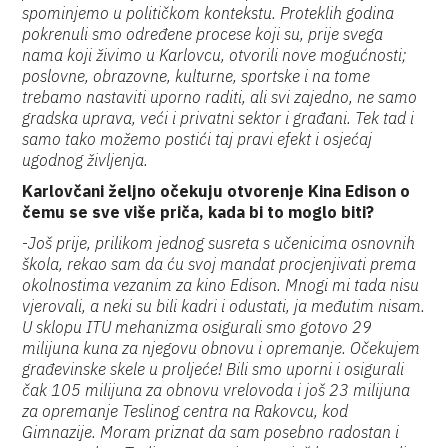
spominjemo u političkom kontekstu. Proteklih godina
pokrenuli smo određene procese koji su, prije svega
nama koji živimo u Karlovcu, otvorili nove mogućnosti;
poslovne, obrazovne, kulturne, sportske i na tome
trebamo nastaviti uporno raditi, ali svi zajedno, ne samo
gradska uprava, veći i privatni sektor i građani. Tek tad i
samo tako možemo postići taj pravi efekt i osjećaj
ugodnog življenja.
Karlovčani željno očekuju otvorenje Kina Edison o
čemu se sve više priča, kada bi to moglo biti?
-
Još prije, prilikom jednog susreta s učenicima osnovnih
škola, rekao sam da ću svoj mandat procjenjivati prema
okolnostima vezanim za kino Edison. Mnogi mi tada nisu
vjerovali, a neki su bili kadri i odustati, ja međutim nisam.
U sklopu ITU mehanizma osigurali smo gotovo 29
milijuna kuna za njegovu obnovu i opremanje. Očekujem
građevinske skele u proljeće! Bili smo uporni i osigurali
čak 105 milijuna za obnovu vrelovoda i još 23 milijuna
za opremanje Teslinog centra na Rakovcu, kod
Gimnazije. Moram priznat da sam posebno radostan i