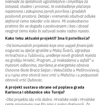
naknade za djelatnosti ugostiteljstva i smještaja za
listopad, studeni i prosinac, te oslobađanje plaćanja
najamnina i zakupnina javnih površina i gradskih
poslovnih prostora. Detalje i vremenski obuhvat odluke
definirat ćemo također vrlo skoro. Mi svakodnevno
pratimo što se događa s poslovanjem i kao i dosad
reagirat ćemo kako bi sačuvali svako radno mjesto.
Kako teku aktualni projekti? Ima li poteškoća?
-
Od komunalnih projekata koje smo uspjeli financijski
osigurati su dječje igralište u Maloj Švarči, izgradnja
mrtvačnice u Tušiloviću, uređenje novih grobnih mjesta
na groblju Hrnetić, Program „iz makadama u asfalt“ u
mjesnim odborima, završena je energetska obnova
Osnovne škole Braća Seljan i Veleučilišta u Meštrovićevoj,
a u rujnu smo otvorili novi vrtić u Mahičnu i u potpunosti
obnovili vrtić Dubovac.
A projekt sustava obrane od poplava grada
Karlovca i obilaznice oko Turnja?
-
Oba projekta idu vrlo dobro. Hrvatske vode i Hrvatske
ceste ispunjavaju sve što smo s njima dogovorili. Za