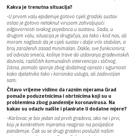
Kakva je trenutna situacija?
-
U prvom valu epidemije gotovo cijeli gradski sustav
ostao je gotovo netaknut virusom zahvaljujući
odgovornosti svakog pojedinca u sustavu. Sada, u
drugom valu, situacija je drugačija, pa tako i kod nas, ali
moram naglasiti da je cijeli sustav i dalje vrlo stabilan, a
broj zaraženih zasad minimalan. Dakle, sve funkcionira;
od odvoza smeća, košnje trave do izdavanja građevinskih
dozvola, različitih komunalnih intervencija i sličnog.
Istina, pomalo sporije zbog dodatnog opreza i sigurnosti
kako djelatnika tako i korisnika usluga, ali zadovoljan
sam.
Čitavo vrijeme vidimo da raznim mjerama Grad
pomaže poduzetnicima i obrtnicima koji su u
problemima zbog pandemije koronavirusa. Na
kakav su odaziv naišle i planirate li dodatne mjere?
-
Karlovac je bio jedan od prvih gradova, ako ne i prvi,
koji je konkretnim mjerama reagirao na posljedice
pandemije. Čak su se drugi gradovi poslužili našim